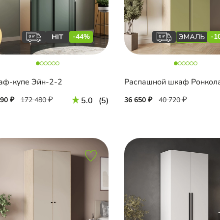
-44%
-1
ф-купе Эйн-2-2
590
172 480
5.0
(5)
36 650
40 720