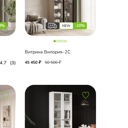
0%
-10%
Витрина Вилория-2С
4.7
(3)
45 450
50 500