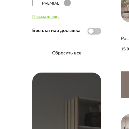
Стекло с пленкой Oracal
PREMIAL
Фотопечать
Показать еще
INTEGRO
Зеркало с фацетом 10 мм
Бесплатная доставка
Hettich Top Line
Рас
Закаленное стекло
Versal
15 
Профиль Firmax
Сбросить все
Альянс
Wing Line L Hettich
Распашные двери