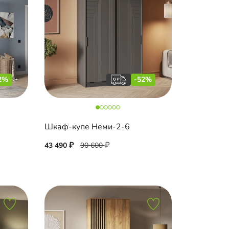
2%
-52%
Шкаф-купе Неми-2-6
43 490
90 600