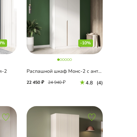
0%
-10%
я-2
Распашной шкаф Монс-2 с антресолью
22 450
24 940
4.8
(4)