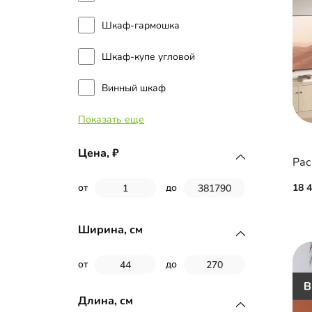
Шкаф-гармошка
Шкаф-купе угловой
Винный шкаф
Показать еще
Витрина
Распашной шкаф
Цена,
Рас
Шкаф-купе встроенный
18 
от
до
Буфет
Ширина, см
Книжный шкаф
от
до
Книжный шкаф-витрина
Длина, см
Книжный шкаф-купе