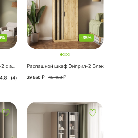
0%
-35%
Распашной шкаф Элавия-2 с антресолью
Распашной шкаф Эйприл-2 Блэк
4.8
(4)
29 550
45 460