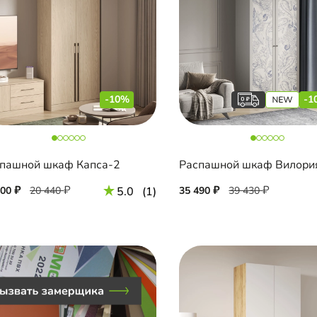
-10%
-1
пашной шкаф Капса-2
Распашной шкаф Вилори
400
20 440
5.0
(1)
35 490
39 430