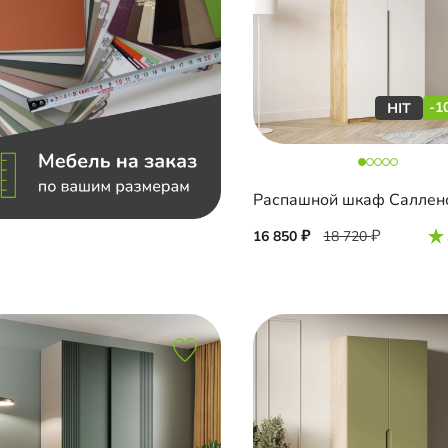
-1
Распашной шкаф Саллен
16 850
18 720