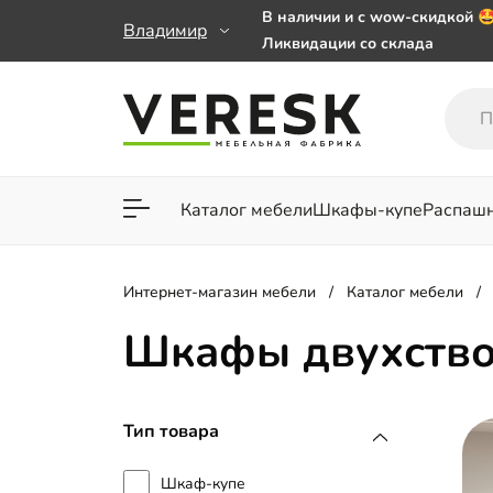
В наличии и с wow-скидкой 
Владимир
Ликвидации со склада
Мебель на заказ. Выбирайте 
заказе от 50 000 ₽
Важно! Наш Whatsapp переех
+79101813475 💌
Каталог мебели
Шкафы-купе
Распаш
Для гостиной
Для спа
Интернет-магазин мебели
Каталог мебели
Шкафы двухство
Тип товара
Шкаф-купе