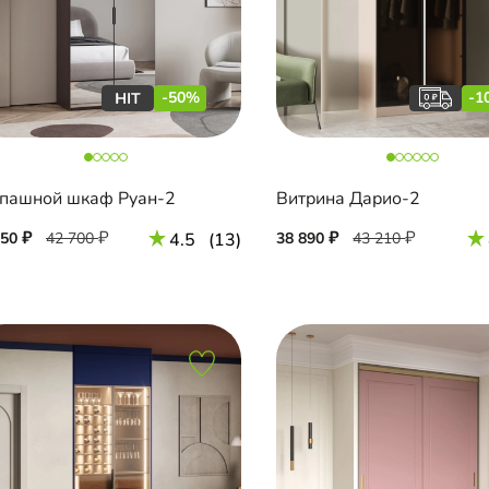
-50%
-1
пашной шкаф Руан-2
Витрина Дарио-2
350
42 700
4.5
(13)
38 890
43 210