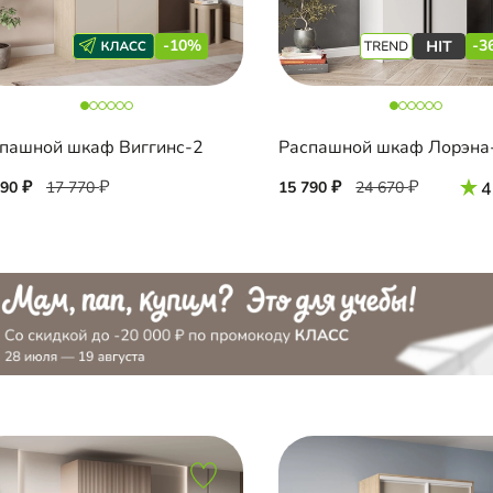
-10%
-3
пашной шкаф Виггинс-2
Распашной шкаф Лорэна
990
17 770
15 790
24 670
4