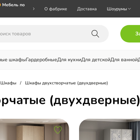
 Мебель по
О фабрике
Доставка
Шоурумы
🎁🎁🎁 при
З
ал на номер
ные шкафы
Гардеробные
Для кухни
Для детской
Для ванной
льни
Шкафы
Шкафы двухстворчатые (двухдверные)
рчатые (двухдверные