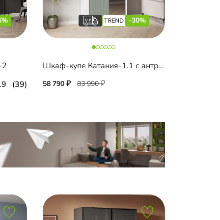
6%
-30%
-2
Шкаф-купе Катания-1.1 с антресолью
.9
(39)
58 790
83 990