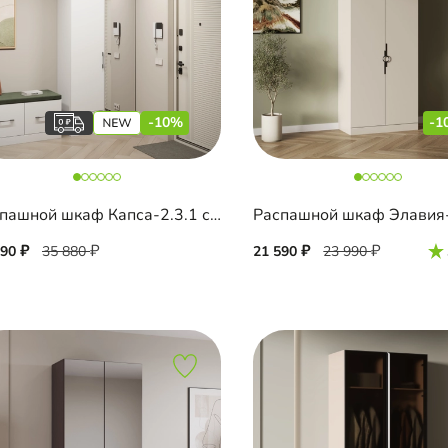
-10%
-1
Распашной шкаф Капса-2.3.1 с зеркалом и антресолью
290
35 880
21 590
23 990