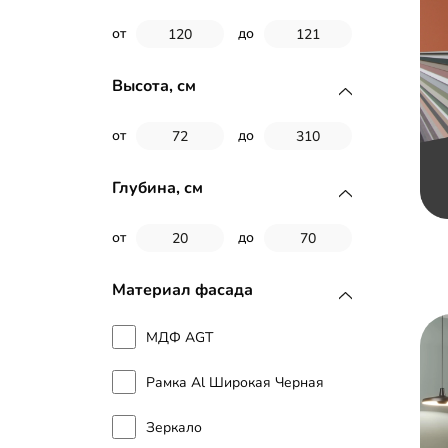
от
до
Встроенный распашной шкаф
Распашной шкаф угловой
Высота, см
Шкаф над инсталляцией
от
до
Шкаф под стиральную
Глубина, см
машину
от
до
Шкаф в ванную комнату
Материал фасада
МДФ AGT
Рамка Al Широкая Черная
Зеркало