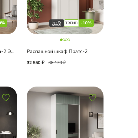
0%
-10%
Распашной шкаф Ронкола-2 Эмаль
Распашной шкаф Пратс-2
32 550
36 170