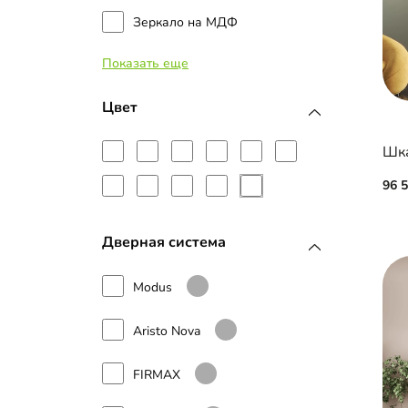
Зеркало на МДФ
Показать еще
Зеркало с пескоструйным
рисунком
Цвет
ЛДСП
Шка
Наборные планки МДФ
96 
Стекло
Дверная система
МДФ с пленкой ПВХ
Modus
МДФ с эмалью
Планки МДФ
Aristo Nova
Рамка МДФ
FIRMAX