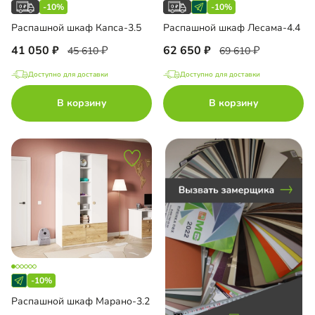
-10%
-10%
Распашной шкаф Капса-3.5
Распашной шкаф Лесама-4.4
до
41 050
62 650
45 610
69 610
Доступно для доставки
Доступно для доставки
В корзину
В корзину
до
до
до
-10%
Распашной шкаф Марано-3.2