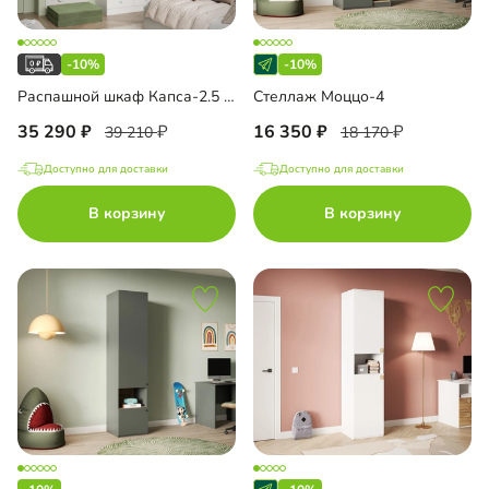
-10%
-10%
Распашной шкаф Капса-2.5 с антресолью
Стеллаж Моццо-4
35 290
16 350
39 210
18 170
Доступно для доставки
Доступно для доставки
В корзину
В корзину