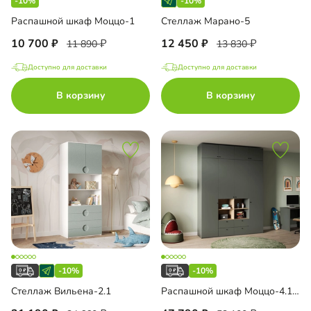
-10%
-10%
Распашной шкаф Моццо-1
Стеллаж Марано-5
10 700
12 450
11 890
13 830
Доступно для доставки
Доступно для доставки
В корзину
В корзину
-10%
-10%
Стеллаж Вильена-2.1
Распашной шкаф Моццо-4.1 с антресолью