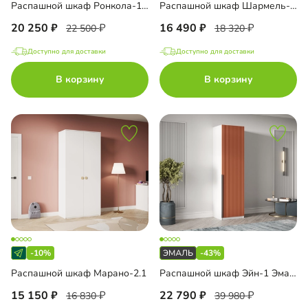
Распашной шкаф Ронкола-1.1 Эмаль
Распашной шкаф Шармель-1 Лайф
20 250
16 490
22 500
18 320
Доступно для доставки
Доступно для доставки
В корзину
В корзину
-10%
-43%
Распашной шкаф Марано-2.1
Распашной шкаф Эйн-1 Эмаль Декор 2
15 150
22 790
16 830
39 980