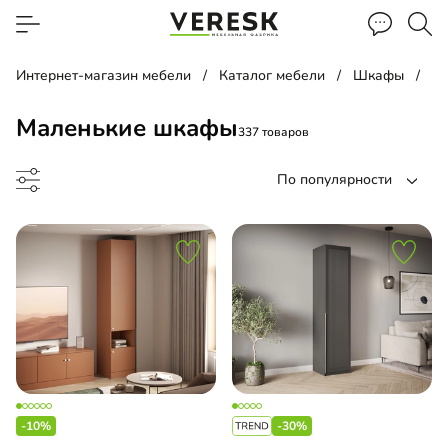
Интернет-магазин мебели
Каталог мебели
Шкафы
М
Маленькие шкафы
337 товаров
По популярности
ф-купе
ф-гармошка
-10%
-30%
 навесной