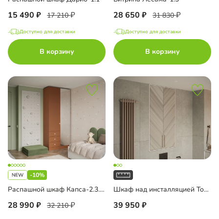
15 490
28 650
17 210
31 830
Доступно для доставки
Доступно для доставки
В корзину
В корзину
-10%
Распашной шкаф Капса-2.3.3 с зеркалом
Шкаф над инсталляцией Тосса-3
28 990
39 950
32 210