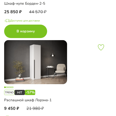
Шкаф-купе Борден-2-5
25 850
44 570
Доступно для доставки
В корзину
-57%
Распашной шкаф Лорэна-1
9 450
21 980