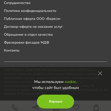
Сотрудничество
Политика конфиденциальности
Публичная оферта ООО «Вереск»
Договор-оферта на оказание услуг
Обращение в отдел качества
Фрезеровки фасадов МДФ
Контакты
ООО «Вереск», 2018-2026. Все ресурсы сайта www.shkaf-kupe.ru,
включая текстовую, графическую и видео информацию, структуру и
оформление страниц, защищены российскими и международными
Мы используем
cookie,
законами и соглашениями об охране авторских прав и
интеллектуальной собственности (статьи 1259 и 1260 главы 70
чтобы сайт был удобным
«Авторское право» Гражданского Кодекса Российской Федерации от 18
декабря 2006 года N 230-ФЗ).
Хорошо