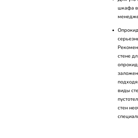
шкафа в
менедж
Опрокид
серьезн
Рекомен
стене д
опрокид
заложен
подходя
виды сте
пустоте
стен не
специал