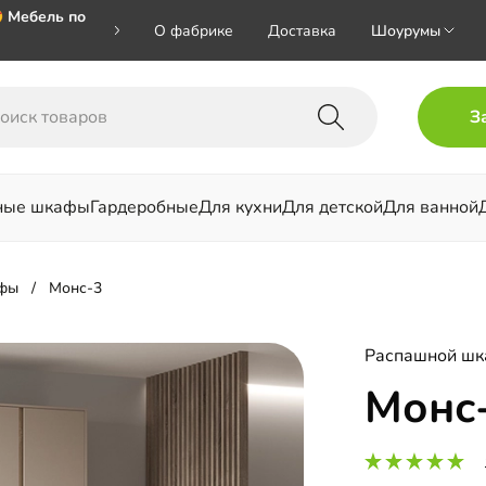
 Мебель по
О фабрике
Доставка
Шоурумы
🎁🎁🎁 при
З
ал на номер
ные шкафы
Гардеробные
Для кухни
Для детской
Для ванной
льни
фы
Монс-3
Распашной ш
Монс