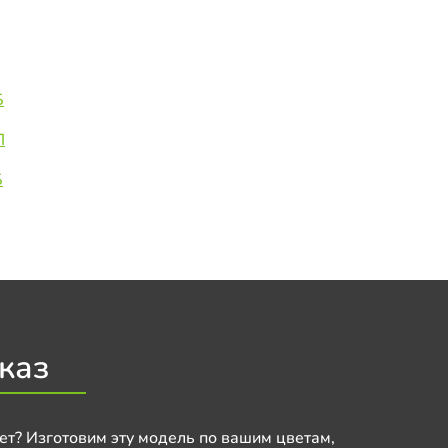
Б
П
Б
каз
ет? Изготовим эту модель по вашим цветам,