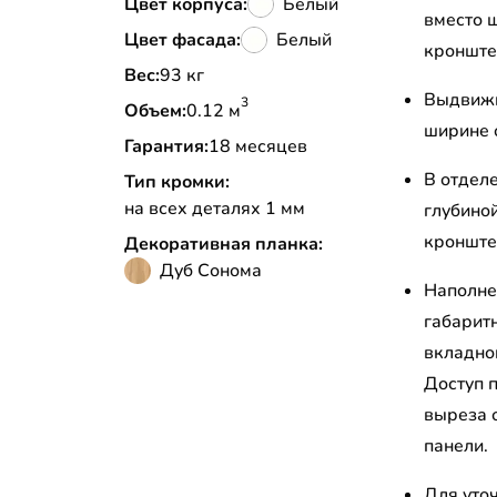
Цвет корпуса:
Белый
вместо 
Цвет фасада:
Белый
кронштей
Вес:
93 кг
Выдвижн
3
Объем:
0.12 м
ширине 
Гарантия:
18 месяцев
В отдел
Тип кромки:
на всех деталях 1 мм
глубино
кронште
Декоративная планка:
Дуб Сонома
Наполне
габарит
вкладно
Доступ 
выреза 
панели.
Для уто