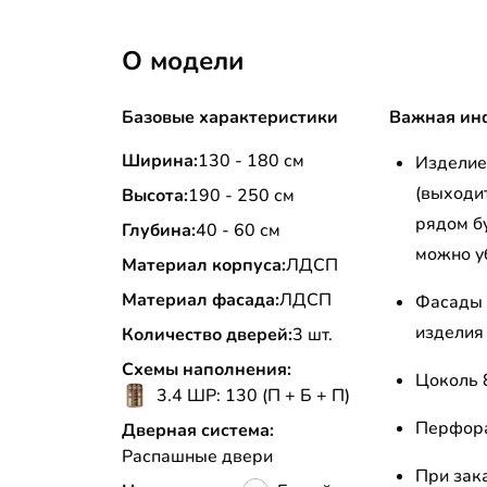
О модели
Базовые характеристики
Важная ин
Ширина:
130 - 180 см
Изделие 
(выходит
Высота:
190 - 250 см
рядом бу
Глубина:
40 - 60 см
можно у
Материал корпуса:
ЛДСП
Материал фасада:
ЛДСП
Фасады 
изделия 
Количество дверей:
3 шт.
Схемы наполнения:
Цоколь 
3.4 ШР: 130 (П + Б + П)
Перфора
Дверная система:
Распашные двери
При зак