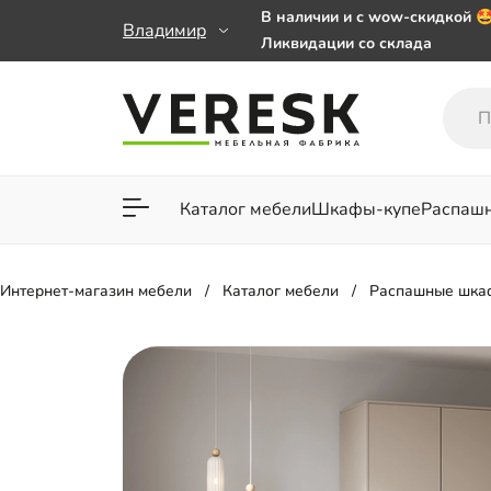
В наличии и с wow-скидкой 
Владимир
Ликвидации со склада
Мебель на заказ. Выбирайте 
заказе от 50 000 ₽
Важно! Наш Whatsapp переех
+79101813475 💌
Каталог мебели
Шкафы-купе
Распаш
Для гостиной
Для спа
Интернет-магазин мебели
Каталог мебели
Распашные шка