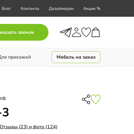
Блог
Контакты
Дизайнерам
Акции %
аказать звонок
Для прихожей
Мебель на заказ
каф
-3
Отзывы (23) и фото (124)