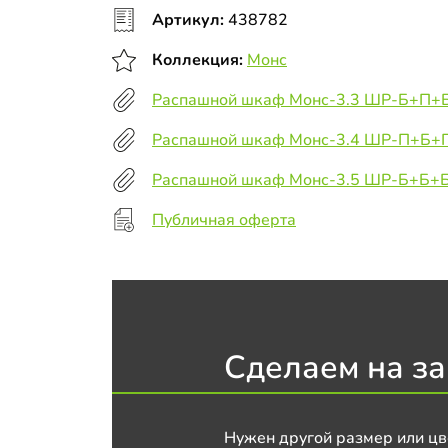
Артикул:
438782
Коллекция:
Монс
Распашной шкаф Монс-3.3 ШР-Б+П+
Распашной шкаф Монс-3.4 ШР-П+Б+
Распашной шкаф Монс-3.5 ШР-Б+Б+
Публичная оферта
Сделаем на за
Нужен другой размер или цв