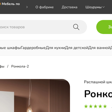
 Мебель по
О фабрике
Доставка
Шоурумы
🎁🎁🎁 при
З
ал на номер
ные шкафы
Гардеробные
Для кухни
Для детской
Для ванной
льни
фы
Ронкола-2
Распашной ш
Ронк