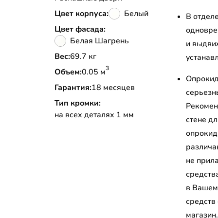
Цвет корпуса:
Белый
В отдел
Цвет фасада:
одновре
Белая Шагрень
и выдви
Вес:
69.7 кг
устанав
3
Объем:
0.05 м
Опрокид
Гарантия:
18 месяцев
серьезн
Тип кромки:
Рекомен
на всех деталях 1 мм
стене д
опрокид
различа
не прил
средств
в Вашем
средств
магазин