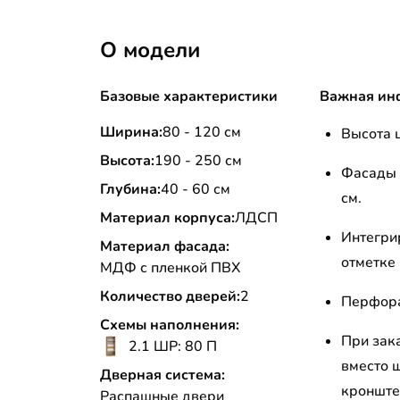
О модели
Базовые характеристики
Важная ин
Ширина:
80 - 120 см
Высота ц
Высота:
190 - 250 см
Фасады 
Глубина:
40 - 60 см
см.
Материал корпуса:
ЛДСП
Интегри
Материал фасада:
отметке 
МДФ с пленкой ПВХ
Количество дверей:
2
Перфора
Схемы наполнения:
При зак
2.1 ШР: 80 П
вместо 
Дверная система:
кронштей
Распашные двери