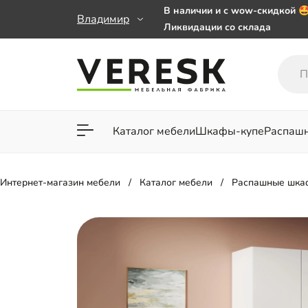
В наличии и с wow-скидкой 
Владимир
Ликвидации со склада
Мебель на заказ. Выбирайте 
заказе от 50 000 ₽
Важно! Наш Whatsapp переех
+79101813475 💌
Каталог мебели
Шкафы-купе
Распаш
Для гостиной
Для спа
Интернет-магазин мебели
Каталог мебели
Распашные шка