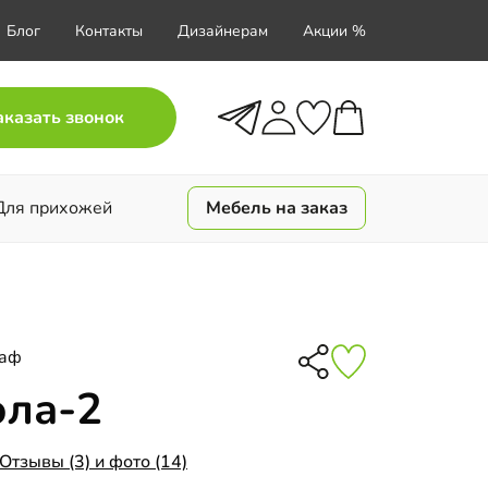
Блог
Контакты
Дизайнерам
Акции %
аказать звонок
Для прихожей
Мебель на заказ
каф
ола-2
Отзывы (3) и фото (14)