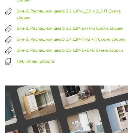
сборки
Эйн-3, Распашной шкаф 3.2 ШР-1_3Б + 2_3 П Схема
сборки
Эйн-3, Распашной шкаф 3.3 ШР-Б+П+Б Схема сборки
Эйн-3, Распашной шкаф 3.4 ШР-П+Б +П Схема сборки
Эйн-3, Распашной шкаф 3.5 ШР-Б+Б+Б Схема сборки
Публичная оферта