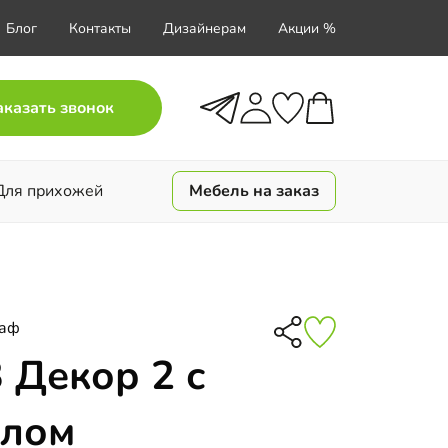
Блог
Контакты
Дизайнерам
Акции %
аказать звонок
Для прихожей
Мебель на заказ
каф
 Декор 2 с
алом