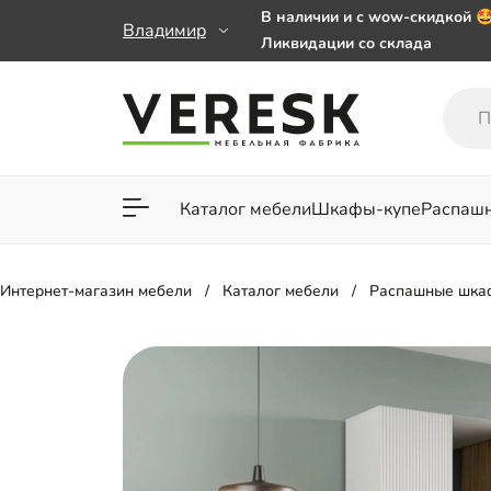
В наличии и с wow-скидкой 
Владимир
Ликвидации со склада
Мебель на заказ. Выбирайте 
заказе от 50 000 ₽
Важно! Наш Whatsapp переех
+79101813475 💌
Каталог мебели
Шкафы-купе
Распаш
Для гостиной
Для спа
Интернет-магазин мебели
Каталог мебели
Распашные шка