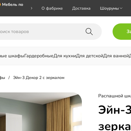
 Мебель по
О фабрике
Доставка
Шоурумы
🎁🎁🎁 при
З
ал на номер
ные шкафы
Гардеробные
Для кухни
Для детской
Для ванной
льни
фы
Эйн-3 Декор 2 с зеркалом
Распашной ш
Эйн-3
зерк