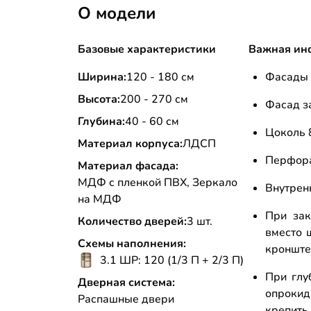
О модели
Базовые характеристики
Важная ин
Ширина:
120 - 180 см
Фасады 
Высота:
200 - 270 см
Фасад з
Глубина:
40 - 60 см
Цоколь 
Материал корпуса:
ЛДСП
Перфора
Материал фасада:
МДФ с пленкой ПВХ, Зеркало
Внутрен
на МДФ
При зак
Количество дверей:
3 шт.
вместо 
Схемы наполнения:
кронште
3.1 ШР: 120 (1/3 П + 2/3 П)
При глу
Дверная система:
опроки
Распашные двери
крепит