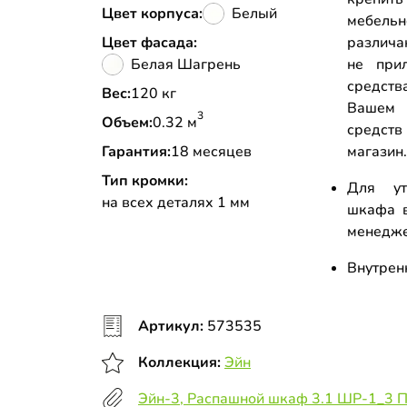
Цвет корпуса:
Белый
мебель
Цвет фасада:
различа
Белая Шагрень
не прил
средств
Вес:
120 кг
Вашем 
3
Объем:
0.32 м
средств
Гарантия:
18 месяцев
магазин
Тип кромки:
Для ут
на всех деталях 1 мм
шкафа в
менедж
Внутрен
Артикул:
573535
Коллекция:
Эйн
Эйн-3, Распашной шкаф 3.1 ШР-1_3 