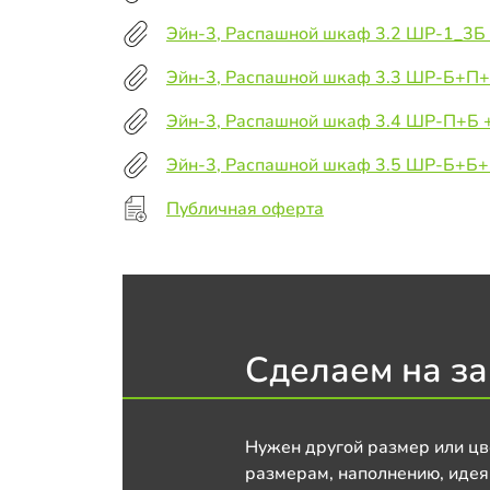
Эйн-3, Распашной шкаф 3.2 ШР-1_3Б 
Эйн-3, Распашной шкаф 3.3 ШР-Б+П+
Эйн-3, Распашной шкаф 3.4 ШР-П+Б 
Эйн-3, Распашной шкаф 3.5 ШР-Б+Б+
Публичная оферта
Сделаем на за
Нужен другой размер или цв
размерам, наполнению, идея