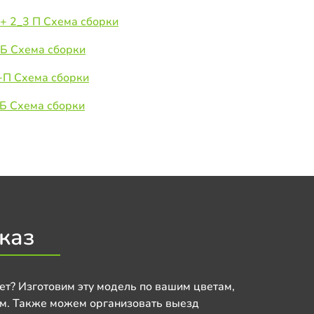
+ 2_3 П Схема сборки
Б Схема сборки
+П Схема сборки
Б Схема сборки
каз
ет? Изготовим эту модель по вашим цветам,
м. Также можем организовать выезд