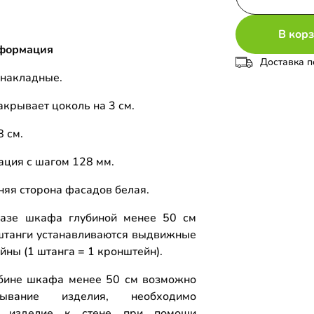
В кор
формация
Доставка п
накладные.
акрывает цоколь на 3 см.
8 см.
ция с шагом 128 мм.
няя сторона фасадов белая.
азе шкафа глубиной менее 50 см
штанги устанавливаются выдвижные
йны (1 штанга = 1 кронштейн).
бине шкафа менее 50 см возможно
дывание изделия, необходимо
ь изделие к стене при помощи