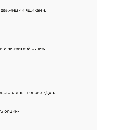
ыдвижными ящиками.
в и акцентной ручке
.
дставлены в блоке «Доп.
ь опции»