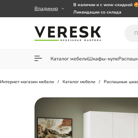
В наличии и с wow-скидкой 
Владимир
Ликвидации со склада
Мебель на заказ. Выбирайте 
заказе от 50 000 ₽
Важно! Наш Whatsapp переех
+79101813475 💌
Каталог мебели
Шкафы-купе
Распаш
Для гостиной
Для спа
Интернет-магазин мебели
Каталог мебели
Распашные шка