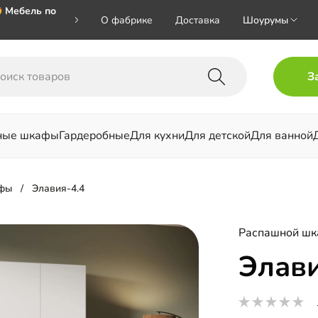
 Мебель по
О фабрике
Доставка
Шоурумы
🎁🎁🎁 при
З
ал на номер
ные шкафы
Гардеробные
Для кухни
Для детской
Для ванной
льни
фы
Элавия-4.4
Распашной ш
Элави