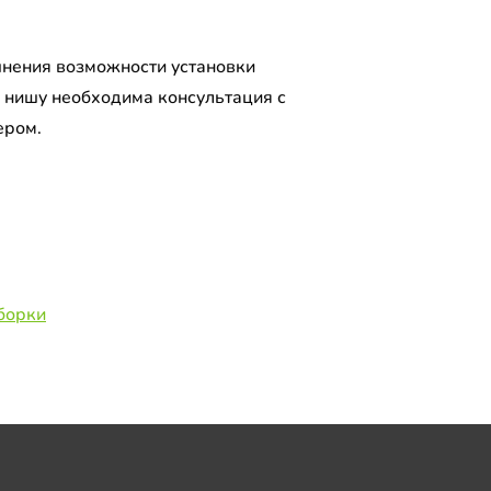
.
чнения возможности установки
 нишу необходима консультация с
ером.
борки