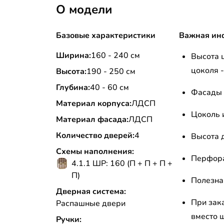
О модели
Базовые характеристики
Важная ин
Ширина:
160 - 240 см
Высота 
цоколя -
Высота:
190 - 250 см
Глубина:
40 - 60 см
Фасады 
Материал корпуса:
ЛДСП
Цоколь 
Материал фасада:
ЛДСП
Количество дверей:
4
Высота д
Схемы наполнения:
Перфора
4.1.1 ШР: 160 (П + П + П +
П)
Полезна
Дверная система:
При зак
Распашные двери
вместо 
Ручки: