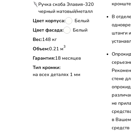
кронштей
Ручка скоба Элавия-320
черный матовый/металл
В отдел
Цвет корпуса:
Белый
одновре
Цвет фасада:
Белый
штанги 
Вес:
148 кг
устанав
3
Объем:
0.21 м
Опрокид
Гарантия:
18 месяцев
серьезн
Тип кромки:
Рекомен
на всех деталях 1 мм
стене д
опрокид
различа
не прил
средств
в Вашем
средств