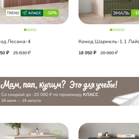
-10%
-1
од Лесама-4
250
25 830
18 050
20 060