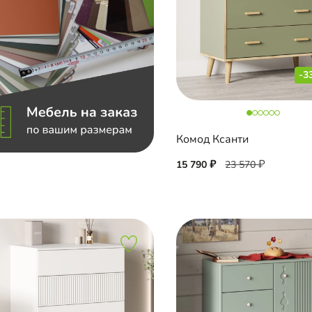
-3
Комод Ксанти
15 790
23 570