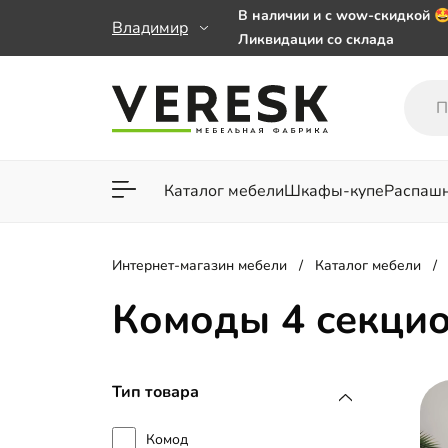
В наличии и с wow-скидкой 
Владимир
Ликвидации со склада
Мебель на заказ. Выбирайте 
заказе от 50 000 ₽
Важно! Наш Whatsapp переех
+79101813475 💌
Каталог мебели
Шкафы-купе
Распаш
Для гостиной
Для спа
Интернет-магазин мебели
Каталог мебели
Комоды 4 секци
Тип товара
Комод