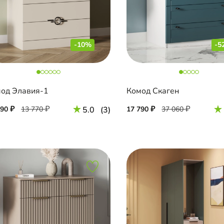
-10%
-5
од Элавия-1
Комод Скаген
390
13 770
5.0
(3)
17 790
37 060