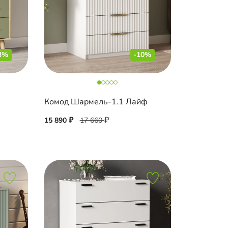
3%
-10%
Комод Шармель-1.1 Лайф
15 890
17 660