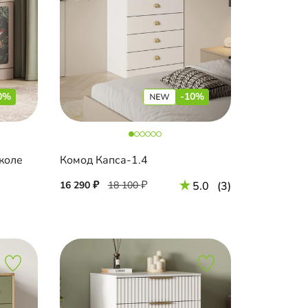
0%
-10%
коле
Комод Капса-1.4
16 290
18 100
5.0
(3)