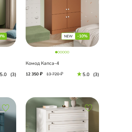
0%
-10%
Комод Капса-4
5.0
(3)
12 350
13 720
5.0
(3)