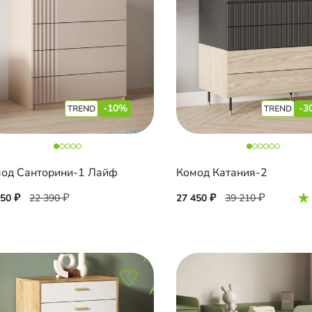
-10%
-3
од Санторини-1 Лайф
Комод Катания-2
150
22 390
27 450
39 210