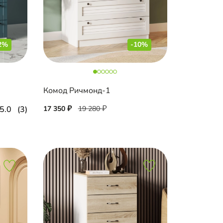
2%
-10%
Комод Ричмонд-1
5.0
(3)
17 350
19 280