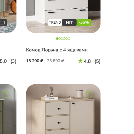
-36%
Комод Лорэна с 4 ящиками
5.0
(3)
15 290
23 890
4.8
(5)