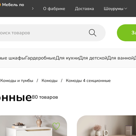
 Мебель по
О фабрике
Доставка
Шоурумы
🎁🎁🎁 при
З
ал на номер
ные шкафы
Гардеробные
Для кухни
Для детской
Для ванной
льни
Комоды и тумбы
Комоды
Комоды 4 секционные
онные
80 товаров