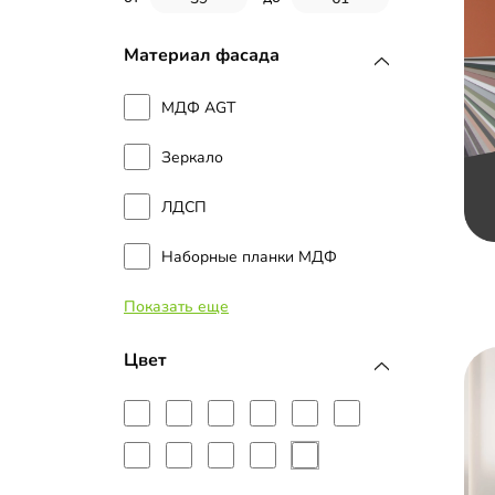
Материал фасада
МДФ AGT
Зеркало
ЛДСП
Наборные планки МДФ
Показать еще
МДФ с пленкой ПВХ
МДФ с эмалью
Цвет
Рамка МДФ