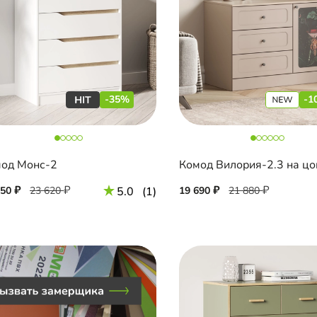
-35%
-1
од Монс-2
Комод Вилория-2.3 на цо
350
23 620
5.0
(1)
19 690
21 880