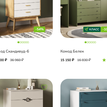
-54%
-1
од Скандивуд-6
Комод Белек
000
36 960
15 150
16 830