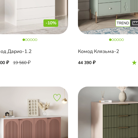
-10%
од Дарио-1.2
Комод Клязьма-2
600
19 560
44 390