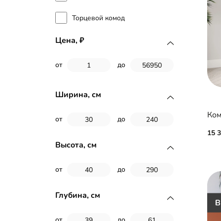
Торцевой комод
Цена,
от
до
Ширина, см
Ком
от
до
15 
Высота, см
от
до
Глубина, см
от
до