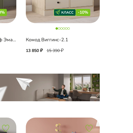
0%
-10%
Комод Шармель-1.1 Лайф Эмаль
Комод Виггинс-2.1
13 850
15 390