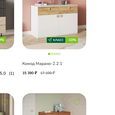
0%
-10%
Комод Марано-2.2.1
5.0
(1)
15 390
17 100