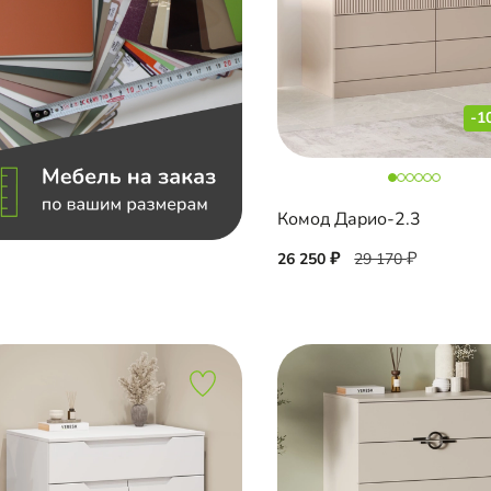
-1
Комод Дарио-2.3
26 250
29 170