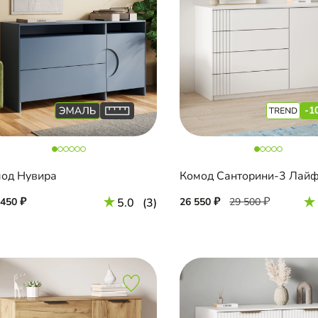
-1
од Нувира
Комод Санторини-3 Лай
 450
5.0
(3)
26 550
29 500