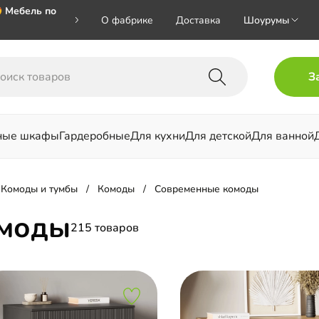
 Мебель по
О фабрике
Доставка
Шоурумы
🎁🎁🎁 при
З
ал на номер
ные шкафы
Гардеробные
Для кухни
Для детской
Для ванной
льни
Комоды и тумбы
Комоды
Современные комоды
омоды
215 товаров