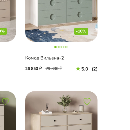
0%
-10%
Комод Вильена-2
26 850
29 830
5.0
(2)