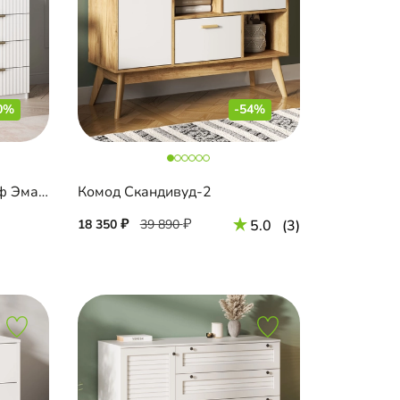
0%
-54%
Комод Шармель-2.1 Лайф Эмаль
Комод Скандивуд-2
18 350
39 890
5.0
(3)