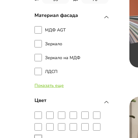
Материал фасада
МДФ AGT
Зеркало
Зеркало на МДФ
ЛДСП
Показать еще
Наборные планки МДФ
МДФ с пленкой ПВХ
Цвет
МДФ с эмалью
Планки МДФ