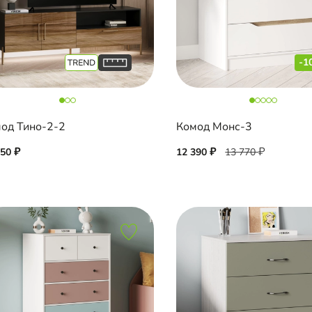
-1
од Тино-2-2
Комод Монс-3
650
12 390
13 770