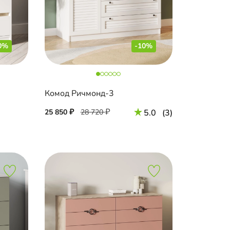
0%
-10%
Комод Ричмонд-3
25 850
28 720
5.0
(3)