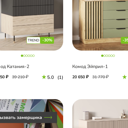
-30%
-3
од Катания-2
Комод Эйприл-1
450
39 210
5.0
(1)
20 650
31 770