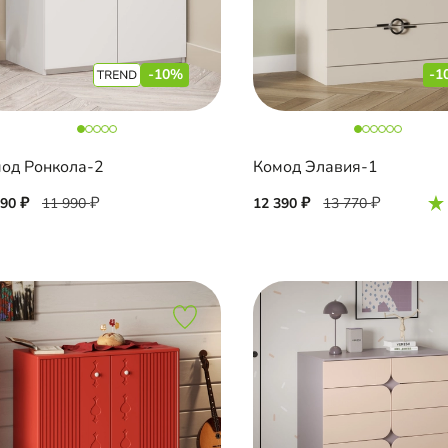
-10%
-1
од Ронкола-2
Комод Элавия-1
790
11 990
12 390
13 770