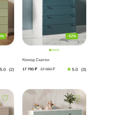
5%
-52%
Комод Скаген
5.0
(2)
17 790
37 060
5.0
(3)