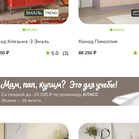
од Клязьма-3 Эмаль
Комод Пиколлия
150
5.0
(3)
88 250