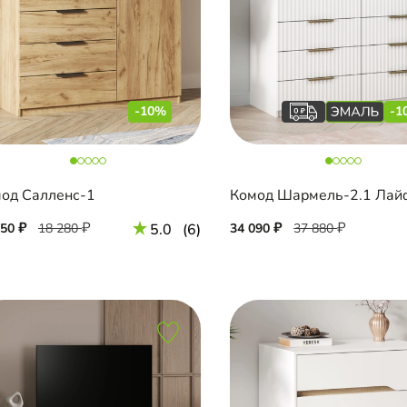
-10%
-1
од Салленс-1
450
18 280
5.0
(6)
34 090
37 880