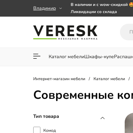
В наличии и с wow-скидкой 
Владимир
Ликвидации со склада
Мебель на заказ. Выбирайте 
заказе от 50 000 ₽
Важно! Наш Whatsapp переех
+79101813475 💌
Каталог мебели
Шкафы-купе
Распаш
Для гостиной
Для спа
Интернет-магазин мебели
Каталог мебели
Современные к
Тип товара
Комод