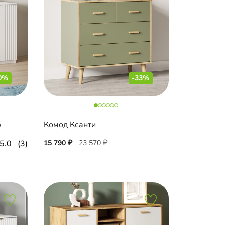
0%
-33%
ф
Комод Ксанти
5.0
(3)
15 790
23 570