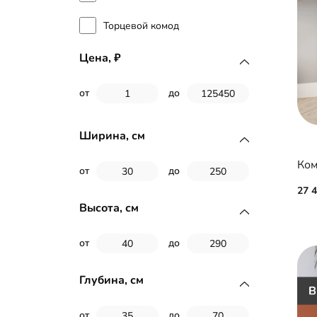
Торцевой комод
Цена,
от
до
Ширина, см
Ком
от
до
27 
Высота, см
от
до
Глубина, см
от
до