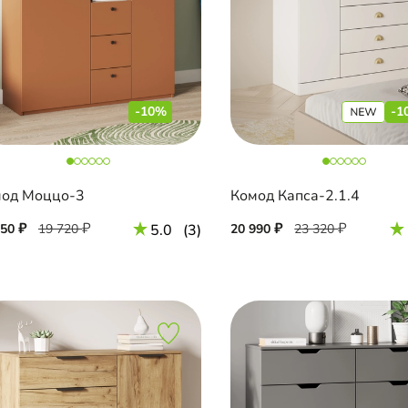
-10%
-1
од Моццо-3
Комод Капса-2.1.4
750
19 720
5.0
(3)
20 990
23 320