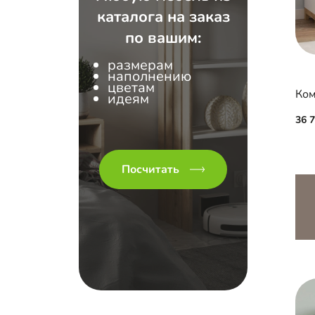
каталога на заказ
по вашим:
размерам
наполнению
цветам
Ком
идеям
36 
Посчитать