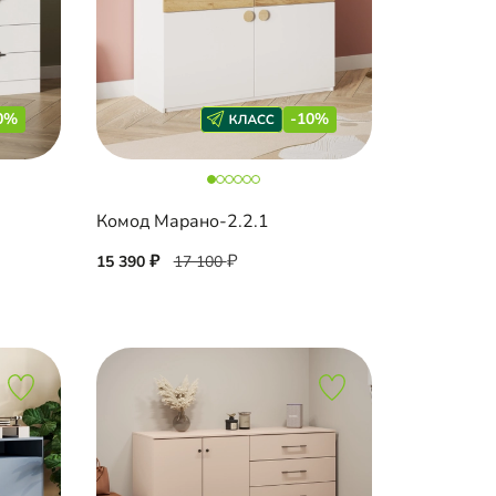
0%
-10%
Комод Марано-2.2.1
15 390
17 100