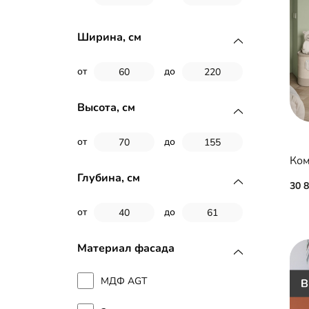
Ширина, см
от
до
Высота, см
от
до
Ком
Глубина, см
30 
от
до
Материал фасада
МДФ AGT