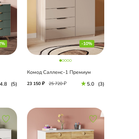
2%
-10%
Комод Салленс-1 Премиум
4.8
(5)
23 150
25 720
5.0
(3)