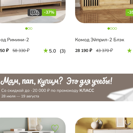
-37%
-3
од Римини-2
Комод Эйприл-2 Блэк
750
58 330
5.0
(3)
28 190
43 370