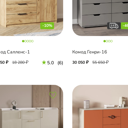
-10%
-4
од Салленс-1
Комод Генри-16
450
18 280
5.0
(6)
30 050
55 650