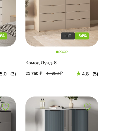
0%
-54%
Комод Лунд-6
5.0
(3)
21 750
47 280
4.8
(5)