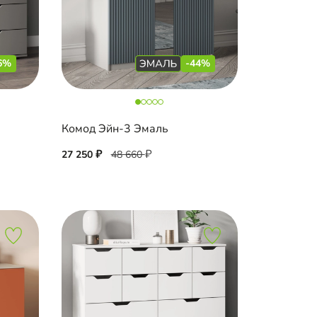
6%
-44%
Комод Эйн-3 Эмаль
27 250
48 660