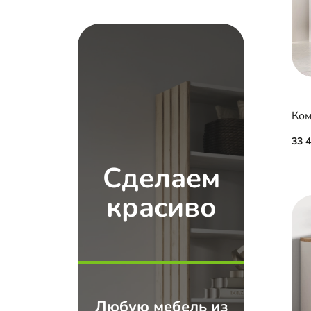
Ком
33 
Сделаем
красиво
Любую мебель из