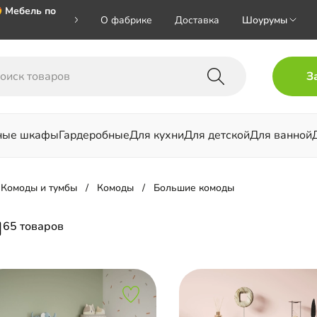
 Мебель по
О фабрике
Доставка
Шоурумы
🎁🎁🎁 при
З
ал на номер
ные шкафы
Гардеробные
Для кухни
Для детской
Для ванной
льни
Комоды и тумбы
Комоды
Большие комоды
ы
65 товаров