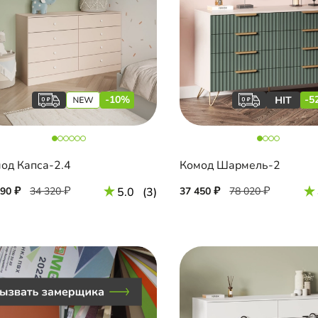
-10%
-5
од Капса-2.4
Комод Шармель-2
890
34 320
5.0
(3)
37 450
78 020