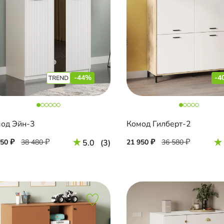
-44%
-4
од Эйн-3
Комод Гилберт-2
550
38 480
5.0
(3)
21 950
36 580