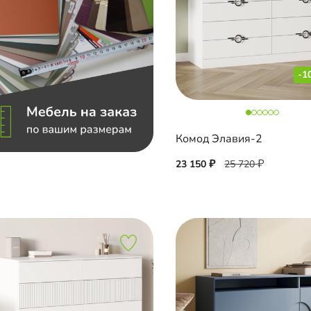
-1
Комод Элавия-2
23 150
25 720