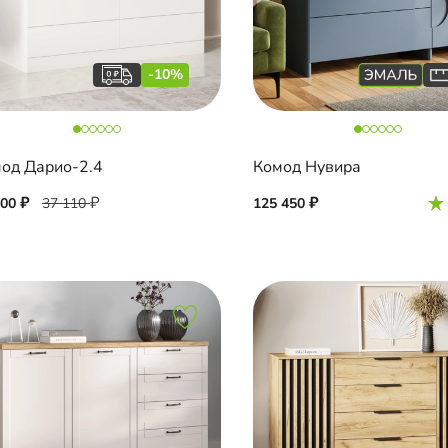
-10%
од Дарио-2.4
Комод Нувира
400
37 110
125 450