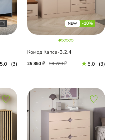
-10%
Комод Капса-3.2.4
5.0
(3)
25 850
28 720
5.0
(3)