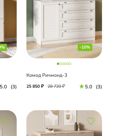
0%
-10%
Комод Ричмонд-3
5.0
(3)
25 850
28 720
5.0
(3)