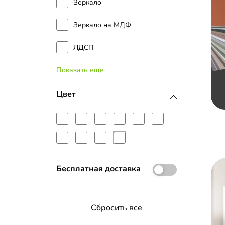
Зеркало
Зеркало на МДФ
ЛДСП
Показать еще
Наборные планки МДФ
МДФ с пленкой ПВХ
Цвет
МДФ с эмалью
Планки МДФ
Рамка МДФ
Бесплатная доставка
Сбросить все