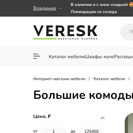
В наличии и с wow-скидкой 
Владимир
Ликвидации со склада
Мебель на заказ. Выбирайте 
заказе от 50 000 ₽
Важно! Наш Whatsapp переех
+79101813475 💌
Каталог мебели
Шкафы-купе
Распаш
Для гостиной
Для спа
Интернет-магазин мебели
Каталог мебели
Большие комод
Цена,
от
до