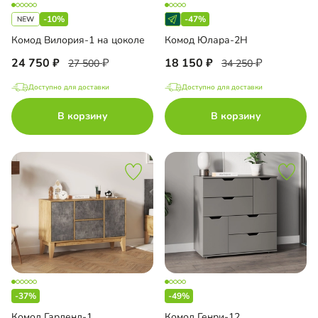
-10%
-47%
Комод Вилория-1 на цоколе
Комод Юлара-2Н
24 750
18 150
27 500
34 250
Доступно для доставки
Доступно для доставки
В корзину
В корзину
-37%
-49%
Комод Гарленд-1
Комод Генри-12