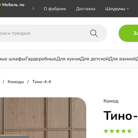
 Мебель по
О фабрике
Доставка
Шоурумы
🎁🎁🎁 при
З
ал на номер
ные шкафы
Гардеробные
Для кухни
Для детской
Для ванной
льни
Комоды
Тино-4-4
Комод
Тино-