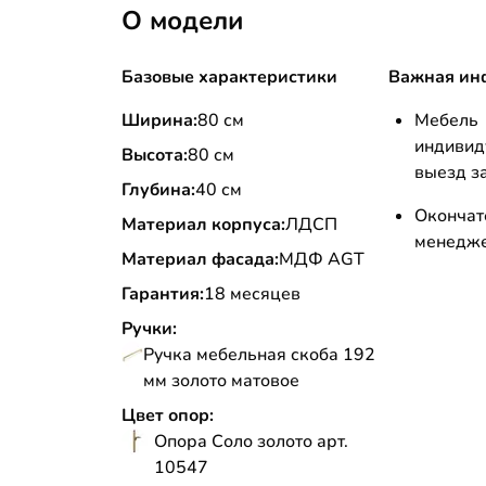
О модели
Базовые характеристики
Важная ин
Ширина:
80 см
Мебе
индиви
Высота:
80 см
выезд з
Глубина:
40 см
Оконча
Материал корпуса:
ЛДСП
менедже
Материал фасада:
МДФ AGT
Гарантия:
18 месяцев
Ручки:
Ручка мебельная скоба 192
мм золото матовое
Цвет опор:
Опора Соло золото арт.
10547