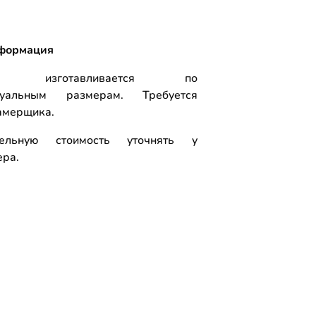
формация
ль изготавливается по
дуальным размерам. Требуется
амерщика.
тельную стоимость уточнять у
ра.