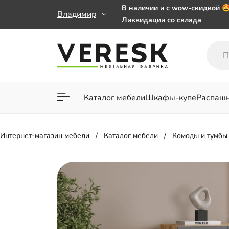
В наличии и с wow-скидкой 
Владимир
Ликвидации со склада
Мебель на заказ. Выбирайте 
заказе от 50 000 ₽
Важно! Наш Whatsapp переех
+79101813475 💌
Каталог мебели
Шкафы-купе
Распаш
Для гостиной
Для спа
Интернет-магазин мебели
Каталог мебели
Комоды и тумбы