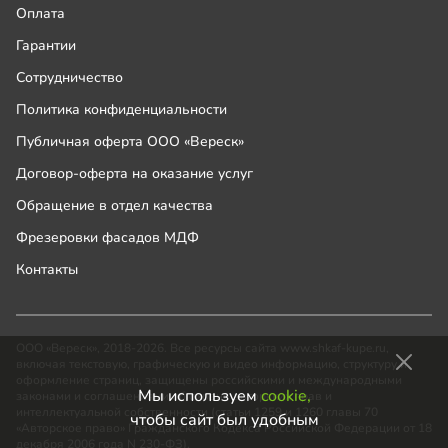
Оплата
Гарантии
Сотрудничество
Политика конфиденциальности
Публичная оферта ООО «Вереск»
Договор-оферта на оказание услуг
Обращение в отдел качества
Фрезеровки фасадов МДФ
Контакты
ООО «Вереск», 2018-2026. Все ресурсы сайта www.shkaf-kupe.ru,
включая текстовую, графическую и видео информацию, структуру и
оформление страниц, защищены российскими и международными
Мы используем
cookie,
законами и соглашениями об охране авторских прав и
интеллектуальной собственности (статьи 1259 и 1260 главы 70
чтобы сайт был удобным
«Авторское право» Гражданского Кодекса Российской Федерации от 18
декабря 2006 года N 230-ФЗ).