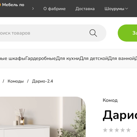
 Мебель по
О фабрике
Доставка
Шоурумы
🎁🎁🎁 при
З
ал на номер
ные шкафы
Гардеробные
Для кухни
Для детской
Для ванной
льни
Комоды
Дарио-2.4
Комод
Дари