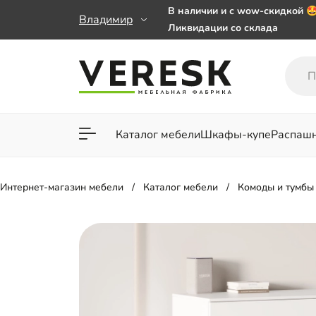
В наличии и с wow-скидкой 
Владимир
Ликвидации со склада
Мебель на заказ. Выбирайте 
заказе от 50 000 ₽
Важно! Наш Whatsapp переех
+79101813475 💌
Каталог мебели
Шкафы-купе
Распаш
Для гостиной
Для спа
Интернет-магазин мебели
Каталог мебели
Комоды и тумбы