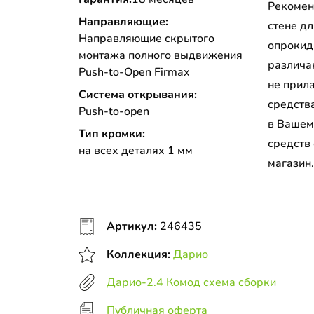
Рекомен
Направляющие:
стене д
Направляющие скрытого
опрокид
монтажа полного выдвижения
различа
Push-to-Open Firmax
не прил
Система открывания:
средств
Push-to-open
в Вашем
Тип кромки:
средств
на всех деталях 1 мм
магазин
Артикул:
246435
Коллекция:
Дарио
Дарио-2.4 Комод схема сборки
Публичная оферта