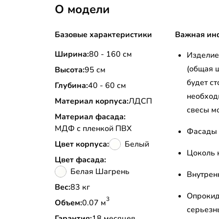
О модели
Базовые характеристики
Важная ин
Ширина:
80 - 160 см
Изделие
(общая 
Высота:
95 см
будет ст
Глубина:
40 - 60 см
необход
Материал корпуса:
ЛДСП
свесы м
Материал фасада:
МДФ с пленкой ПВХ
Фасады 
Цвет корпуса:
Белый
Цоколь 
Цвет фасада:
Белая Шагрень
Внутрен
Вес:
83 кг
Опрокид
3
Объем:
0.07 м
серьезн
Гарантия:
18 месяцев