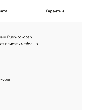
лата
Гарантии
ме Push-to-open.
ет вписать мебель в
o-open