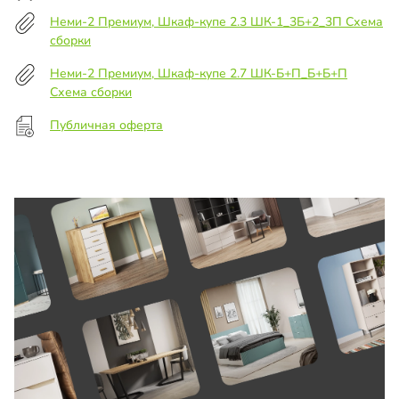
Неми-2 Премиум, Шкаф-купе 2.3 ШК-1_3Б+2_3П Схема
сборки
Неми-2 Премиум, Шкаф-купе 2.7 ШК-Б+П_Б+Б+П
Схема сборки
Публичная оферта