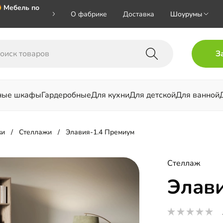
 Мебель по
О фабрике
Доставка
Шоурумы
🎁🎁🎁 при
З
ал на номер
ные шкафы
Гардеробные
Для кухни
Для детской
Для ванной
льни
ки
Стеллажи
Элавия-1.4 Премиум
Стеллаж
Элав