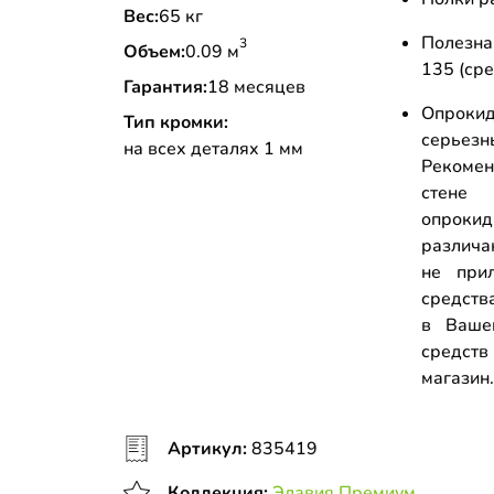
Вес:
65 кг
Полезна
3
Объем:
0.09 м
135 (сре
Гарантия:
18 месяцев
Опрокид
Тип кромки:
серьез
на всех деталях 1 мм
Рекоме
стене
опрок
различа
не прил
средств
в Ваше
средств
магазин
Артикул:
835419
Коллекция:
Элавия Премиум