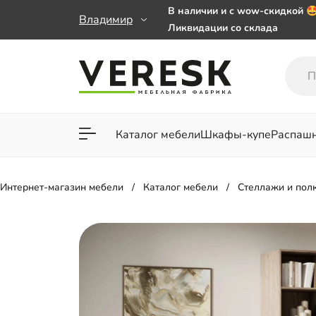
В наличии и с wow-скидкой 
Владимир
Ликвидации со склада
Мебель на заказ. Выбирайте 
заказе от 50 000 ₽
Важно! Наш Whatsapp переех
+79101813475 💌
Каталог мебели
Шкафы-купе
Распаш
Для гостиной
Для спа
Интернет-магазин мебели
Каталог мебели
Стеллажи и пол