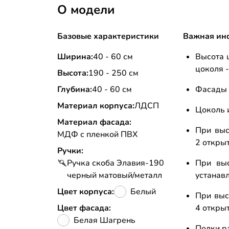
О модели
Базовые характеристики
Важная ин
Ширина:
40 - 60 см
Высота 
цоколя -
Высота:
190 - 250 см
Глубина:
40 - 60 см
Фасады 
Материал корпуса:
ЛДСП
Цоколь 
Материал фасада:
При выс
МДФ с пленкой ПВХ
2 откры
Ручки:
Ручка скоба Элавия-190
При выс
черный матовый/металл
устанав
Цвет корпуса:
Белый
При выс
Цвет фасада:
4 откры
Белая Шагрень
Полки р