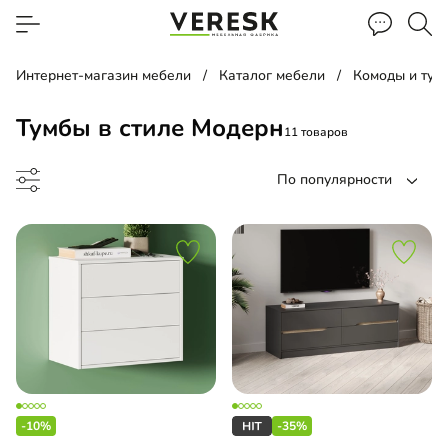
Интернет-магазин мебели
Каталог мебели
Комоды и тум
Тумбы в стиле Модерн
11 товаров
По популярности
а прикроватная
умба
-10%
-35%
есная тумба