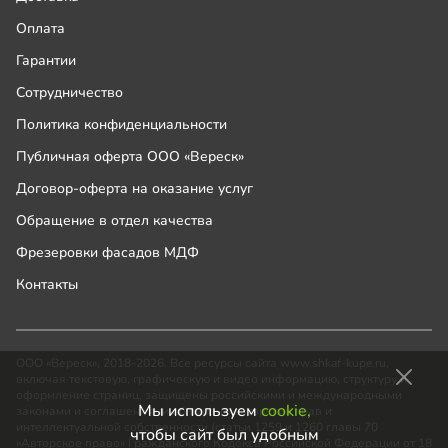
Оплата
Гарантии
Сотрудничество
Политика конфиденциальности
Публичная оферта ООО «Вереск»
Договор-оферта на оказание услуг
Обращение в отдел качества
Фрезеровки фасадов МДФ
Контакты
ООО «Вереск», 2018-2026. Все ресурсы сайта www.shkaf-kupe.ru,
включая текстовую, графическую и видео информацию, структуру и
оформление страниц, защищены российскими и международными
Мы используем
cookie,
законами и соглашениями об охране авторских прав и
интеллектуальной собственности (статьи 1259 и 1260 главы 70
чтобы сайт был удобным
«Авторское право» Гражданского Кодекса Российской Федерации от 18