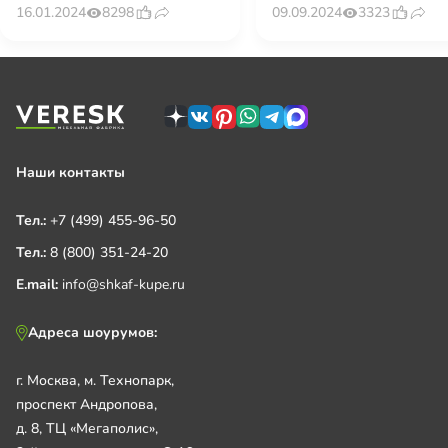
метров: ваша зона
современного интерь
8298
3323
16.01.2024
09.09.2024
комфорта
Наши контакты
Тел.:
+7 (499) 455-96-50
Тел.:
8 (800) 351-24-20
E.mail:
info@shkaf-kupe.ru
Адреса шоурумов:
г. Москва, м. Технопарк,
проспект Андропова,
д. 8, ТЦ «Мегаполис»,