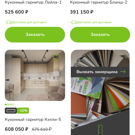
Кухонный гарнитур Лайла-1
Кухонный гарнитур Бланш-2
до
525 600
391 150
Доступно для доставки
Доступно для доставки
 AGT
Заказать
Заказать
П
с глянцевой пленкой ПВХ
с матовой пленкой ПВХ
со шпоном
с пленкой ПВХ
-10%
с эмалью
Кухонный гарнитур Кэлли-5
608 050
675 610