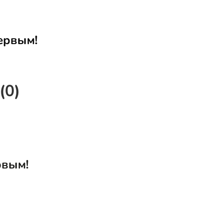
ервым!
(0)
рвым!