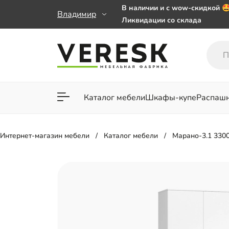
В наличии и с wow-скидкой 
Владимир
Ликвидации со склада
Мебель на заказ. Выбирайте 
заказе от 50 000 ₽
Важно! Наш Whatsapp переех
+79101813475 💌
Каталог мебели
Шкафы-купе
Распаш
Для гостиной
Для спа
Интернет-магазин мебели
Каталог мебели
Марано-3.1 330