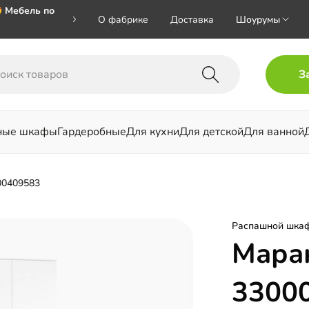
 Мебель по
О фабрике
Доставка
Шоурумы
🎁🎁🎁 при
З
ал на номер
ные шкафы
Гардеробные
Для кухни
Для детской
Для ванной
льни
00409583
Распашной шка
Мара
3300