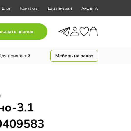
Блог
Контакты
Дизайнерам
Акции %
аказать звонок
Для прихожей
Мебель на заказ
ф
но-3.1
0409583