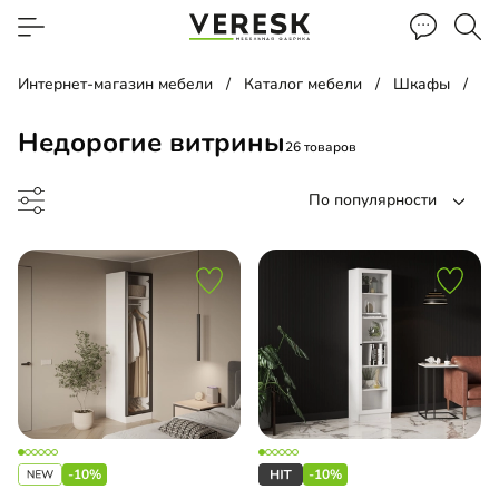
Интернет-магазин мебели
Каталог мебели
Шкафы
В
Недорогие витрины
26 товаров
По популярности
а
ина
-10%
-10%
есоль