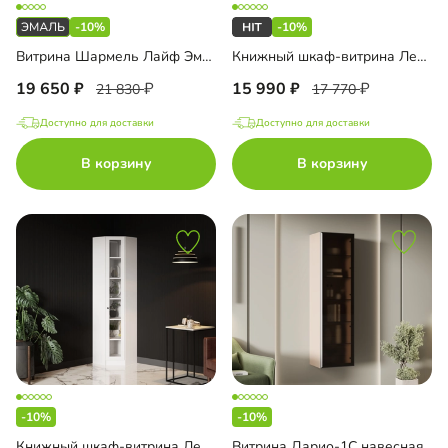
-10%
-10%
Витрина Шармель Лайф Эмаль
Книжный шкаф-витрина Лестер-3
19 650
15 990
21 830
17 770
Доступно для доставки
Доступно для доставки
В корзину
В корзину
-10%
-10%
Книжный шкаф-витрина Лестер-9-500 угловой
Витрина Дарио-1С навесная