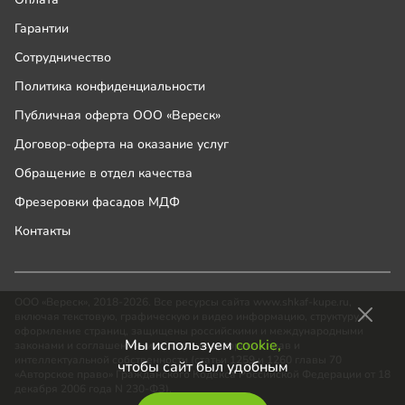
Гарантии
Сотрудничество
Политика конфиденциальности
Публичная оферта ООО «Вереск»
Договор-оферта на оказание услуг
Обращение в отдел качества
Фрезеровки фасадов МДФ
Контакты
ООО «Вереск», 2018-2026. Все ресурсы сайта www.shkaf-kupe.ru,
включая текстовую, графическую и видео информацию, структуру и
оформление страниц, защищены российскими и международными
Мы используем
cookie,
законами и соглашениями об охране авторских прав и
интеллектуальной собственности (статьи 1259 и 1260 главы 70
чтобы сайт был удобным
«Авторское право» Гражданского Кодекса Российской Федерации от 18
декабря 2006 года N 230-ФЗ).