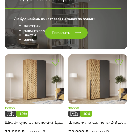
Любую мебель из каталога на заказ по вашим:
размерам
наполнению
Посчитать
цветам
идеям
-10%
-10%
Шкаф-купе Салленс-2-3 Декор 1
Шкаф-купе Салленс-2-3 Декор 2
72 000
72 000