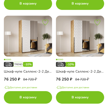
В корзину
В корзину
ch Top Line
ашные двери
-10%
-10%
Шкаф-купе Салленс-2-2 Декор 1
Шкаф-купе Салленс-2-2 Декор 2
76 250
76 250
84 720
84 720
Доступно для доставки
Доступно для доставки
В корзину
В корзину