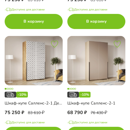
евой комод
Доступно для доставки
Доступно для доставки
В корзину
В корзину
ало
П
печать
до
-10%
-10%
Шкаф-купе Салленс-2-1 Декор 3
Шкаф-купе Салленс-2-1
75 250
68 790
83 610
76 430
Доступно для доставки
Доступно для доставки