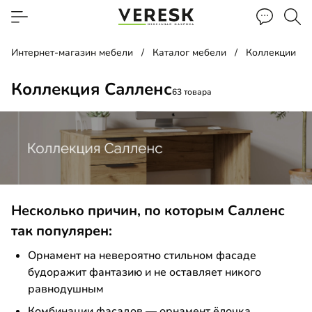
Интернет-магазин мебели
Каталог мебели
Коллекции
Коллекция Салленс
63 товара
ф-купе
Несколько причин, по которым Салленс
так популярен:
д
Орнамент на невероятно стильном фасаде
лка
будоражит фантазию и не оставляет никого
равнодушным
а прикроватная
​Комбинации фасадов — орнамент ёлочка,