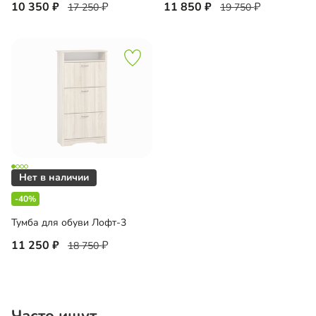
10 350
11 850
17 250
19 750
-40%
Тумба для обуви Лофт-3
11 250
18 750
Часто ищут