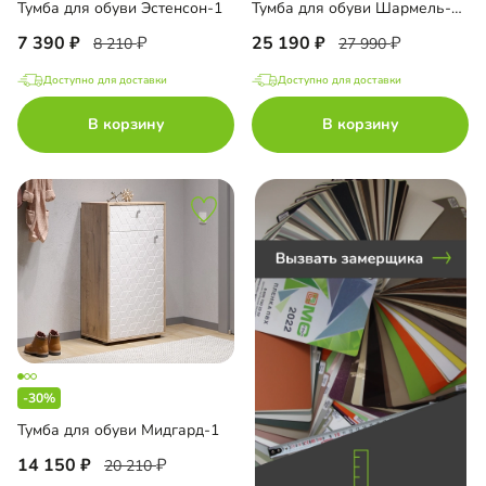
Тумба для обуви Эстенсон-1
Тумба для обуви Шармель-2 Лайф
до
7 390
25 190
8 210
27 990
Доступно для доставки
Доступно для доставки
до
В корзину
В корзину
до
П
с пленкой ПВХ
-30%
Тумба для обуви Мидгард-1
с эмалью
14 150
20 210