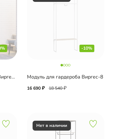
0%
-10%
Гардеробная модульная Виргес-6 Блэк
Модуль для гардероба Виргес-8
16 690
18 540