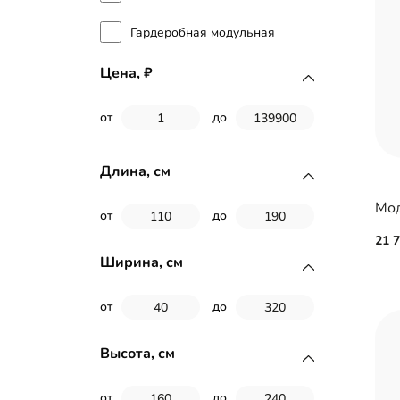
Гардеробная модульная
Цена,
от
до
Длина, см
от
до
21 
Ширина, см
от
до
Высота, см
от
до