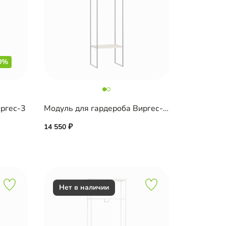
0%
иргес-3
Модуль для гардероба Виргес-4 Блэк
14 550