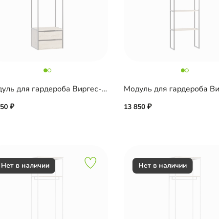
Модуль для гардероба Виргес-5 Блэк
350
13 850