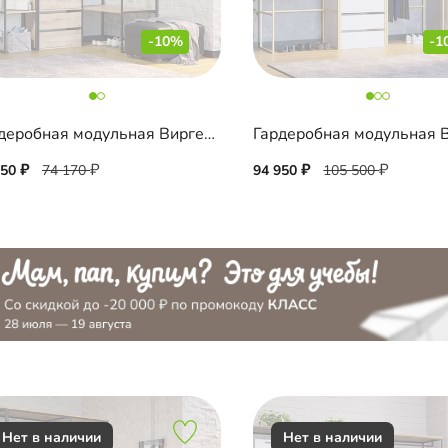
-10%
-1
Гардеробная модульная Виргес-1 Блэк
750
74 170
94 950
105 500