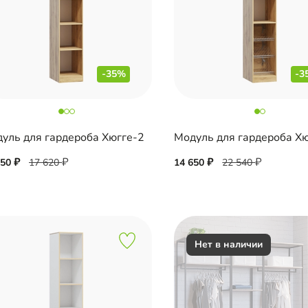
-35%
-3
уль для гардероба Хюгге-2
Модуль для гардероба Х
450
17 620
14 650
22 540