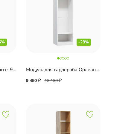
5%
-28%
Модуль для гардероба Хюгге-9 Белый
Модуль для гардероба Орлеан-6
9 450
13 130