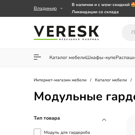
В наличии и с wow-скидкой 
Владимир
Ликвидации со склада
Мебель на заказ. Выбирайте 
заказе от 50 000 ₽
Важно! Наш Whatsapp переех
+79101813475 💌
Каталог мебели
Шкафы-купе
Распаш
Для гостиной
Для спа
Интернет-магазин мебели
Каталог мебели
Модульные гард
Тип товара
Модуль для гардероба