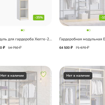
-35%
-1
Модуль для гардероба Хюгге-2 Белый
90
14 750
64 500
71 670