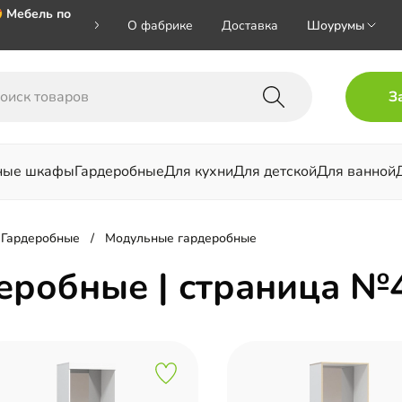
 Мебель по
О фабрике
Доставка
Шоурумы
🎁🎁🎁 при
З
ал на номер
ные шкафы
Гардеробные
Для кухни
Для детской
Для ванной
льни
Гардеробные
Модульные гардеробные
еробные | страница №