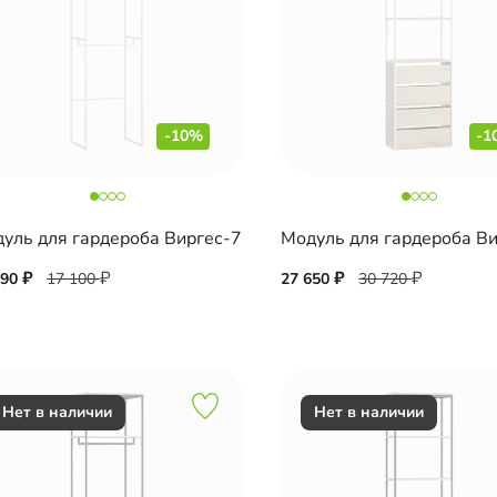
-10%
-1
уль для гардероба Виргес-7
Модуль для гардероба В
390
17 100
27 650
30 720