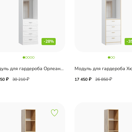
-28%
-3
Модуль для гардероба Орлеан-9
750
30 210
17 450
26 850