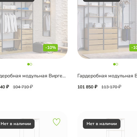
-10%
-1
Гардеробная модульная Виргес-3 Блэк
240
104 710
101 850
113 170