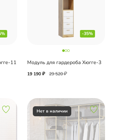
5%
-35%
югге-11
Модуль для гардероба Хюгге-3
19 190
29 520