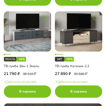
-44%
-30%
ТВ-тумба Эйн-1 Эмаль
ТВ-тумба Катания-2.2
21 790
27 890
38 910
39 840
Доступно для доставки
Доступно для доставки
В корзину
В корзину