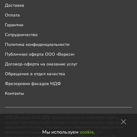
Доставка
Оплата
Гарантии
Сотрудничество
Политика конфиденциальности
Публичная оферта ООО «Вереск»
Договор-оферта на оказание услуг
Обращение в отдел качества
Фрезеровки фасадов МДФ
Контакты
ООО «Вереск», 2018-2026. Все ресурсы сайта www.shkaf-kupe.ru,
включая текстовую, графическую и видео информацию, структуру и
оформление страниц, защищены российскими и международными
Мы используем
cookie,
законами и соглашениями об охране авторских прав и