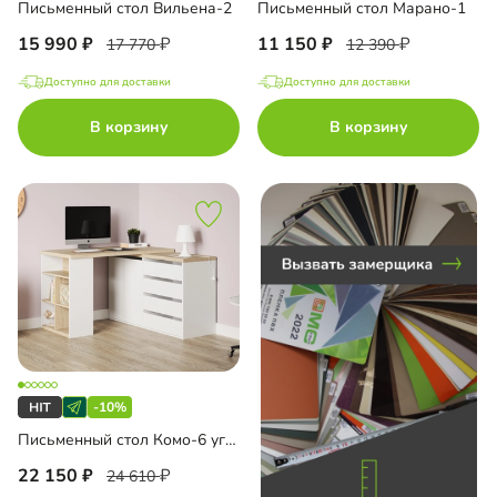
Письменный стол Вильена-2
Письменный стол Марано-1
15 990
11 150
17 770
12 390
Доступно для доставки
Доступно для доставки
до
В корзину
В корзину
до
до
-10%
до
Письменный стол Комо-6 угловой
22 150
24 610