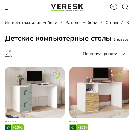
Интернет-магазин мебели
Каталог мебели
Столы
Ком
Детские компьютерные столы
43 товара
По популярности
менный стол
чая зона
-10%
-10%
лект в детскую