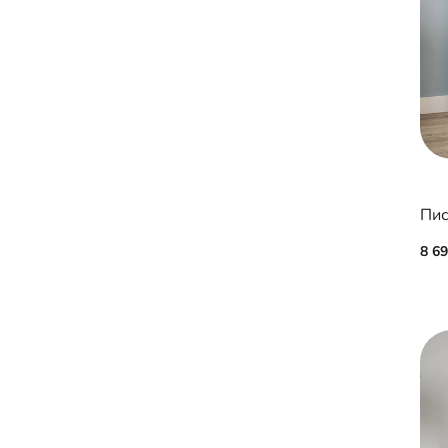
Пис
8 6