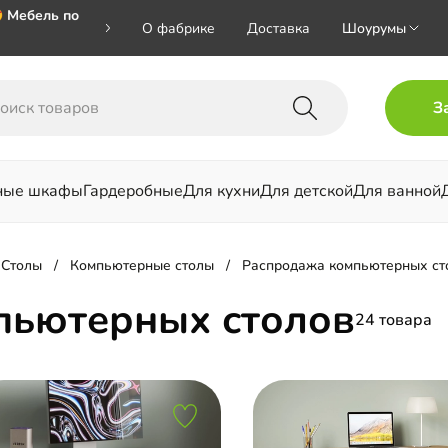
 Мебель по
О фабрике
Доставка
Шоурумы
🎁🎁🎁 при
З
ал на номер
ные шкафы
Гардеробные
Для кухни
Для детской
Для ванной
льни
Столы
Компьютерные столы
Распродажа компьютерных ст
пьютерных столов
24 товара