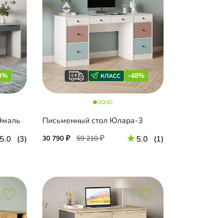
3%
-48%
Эмаль
Письменный стол Юлара-3
5.0
(3)
30 790
59 210
5.0
(1)