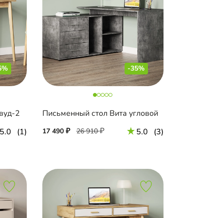
5%
-35%
вуд-2
Письменный стол Вита угловой
5.0
(1)
17 490
26 910
5.0
(3)