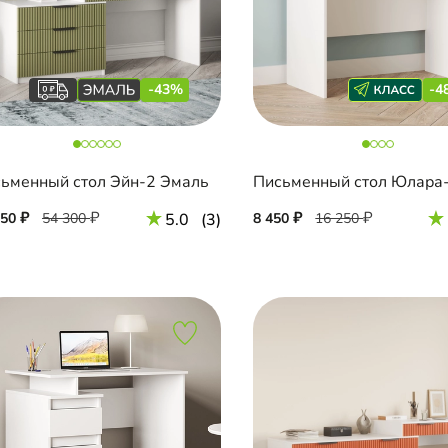
-43%
-4
ьменный стол Эйн-2 Эмаль
Письменный стол Юлара
950
54 300
5.0
(3)
8 450
16 250