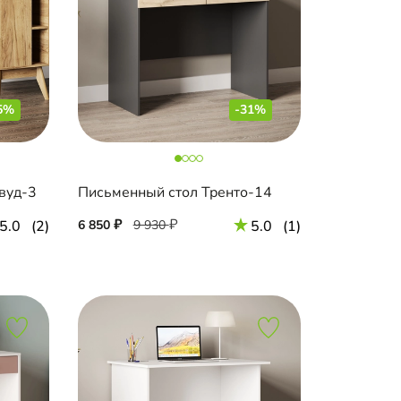
5%
-31%
вуд-3
Письменный стол Тренто-14
5.0
(2)
6 850
9 930
5.0
(1)