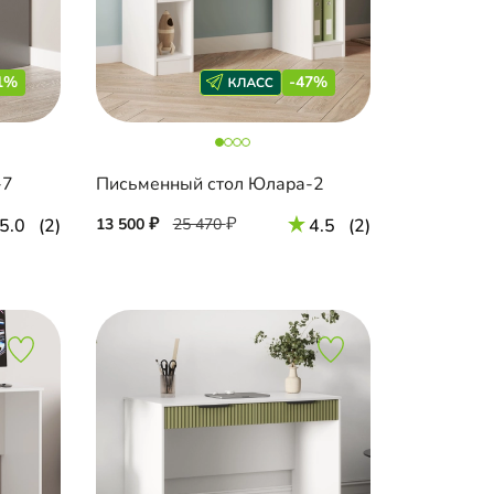
1%
-47%
-7
Письменный стол Юлара-2
5.0
(2)
13 500
25 470
4.5
(2)