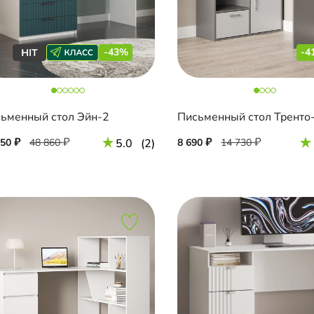
-43%
-4
ьменный стол Эйн-2
Письменный стол Тренто
850
48 860
5.0
(2)
8 690
14 730