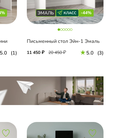
4%
-44%
ини
Письменный стол Эйн-1 Эмаль
5.0
(1)
11 450
20 450
5.0
(3)