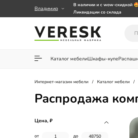
В наличии и с wow-скидкой 
Владимир
Ликвидации со склада
Мебель на заказ. Выбирайте 
заказе от 50 000 ₽
Важно! Наш Whatsapp переех
+79101813475 💌
Каталог мебели
Шкафы-купе
Распаш
Для гостиной
Для спа
Интернет-магазин мебели
Каталог мебели
Распродажа ком
Цена,
от
до