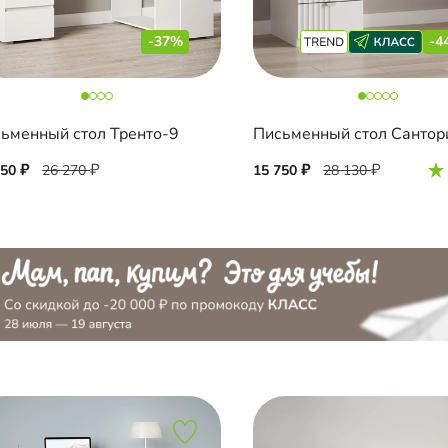
-37%
-4
ьменный стол Тренто-9
Письменный стол Сантор
550
26 270
15 750
28 130