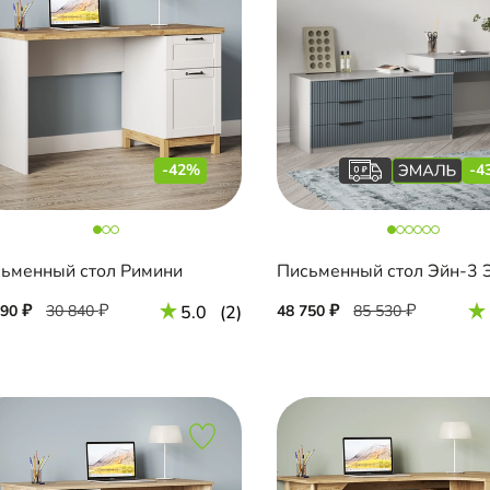
-42%
-4
ьменный стол Римини
Письменный стол Эйн-3 
890
30 840
5.0
(2)
48 750
85 530