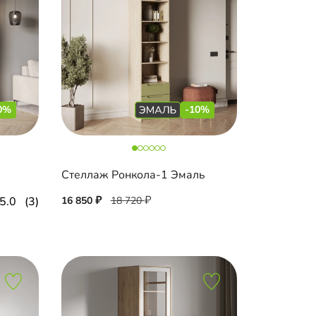
0%
-10%
Стеллаж Ронкола-1 Эмаль
5.0
(3)
16 850
18 720