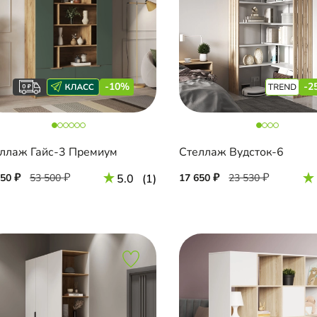
-10%
-2
ллаж Гайс-3 Премиум
Стеллаж Вудсток-6
150
53 500
5.0
(1)
17 650
23 530