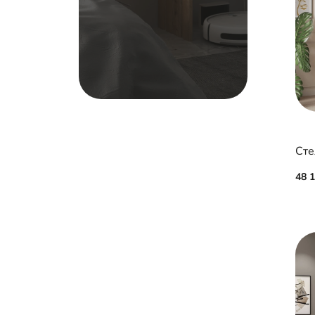
Сте
48 