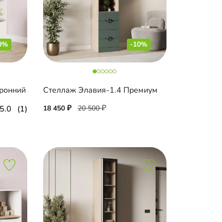
0%
-10%
ронний
Стеллаж Элавия-1.4 Премиум
5.0
(1)
18 450
20 500