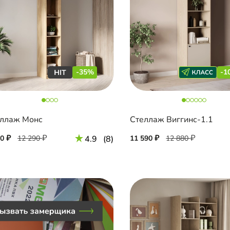
-35%
-1
ллаж Монс
Стеллаж Виггинс-1.1
90
12 290
4.9
(8)
11 590
12 880