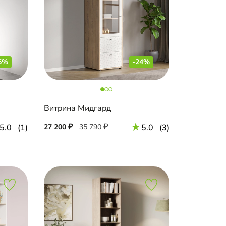
5%
-24%
Витрина Мидгард
5.0
(1)
27 200
35 790
5.0
(3)