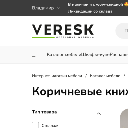
В наличии и с wow-скидкой 
Владимир
Ликвидации со склада
Мебель на заказ. Выбирайте 
заказе от 50 000 ₽
Важно! Наш Whatsapp переех
+79101813475 💌
Каталог мебели
Шкафы-купе
Распаш
Для гостиной
Для спа
Интернет-магазин мебели
Каталог мебели
Коричневые кн
Тип товара
Стеллаж