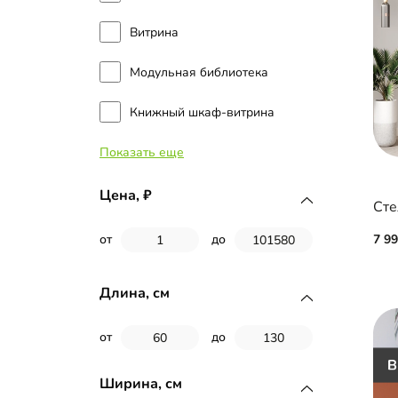
Витрина
Модульная библиотека
Книжный шкаф-витрина
Показать еще
Книжный шкаф-купе
Торцевой стеллаж
Цена,
Сте
7 9
от
до
Длина, см
от
до
Ширина, см