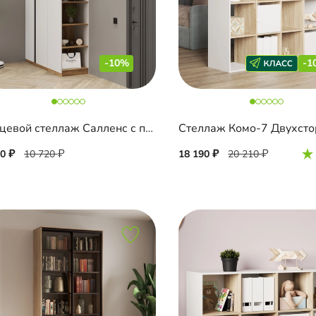
-10%
-1
Торцевой стеллаж Салленс с полками
Стеллаж Комо-7 Двухсто
50
10 720
18 190
20 210