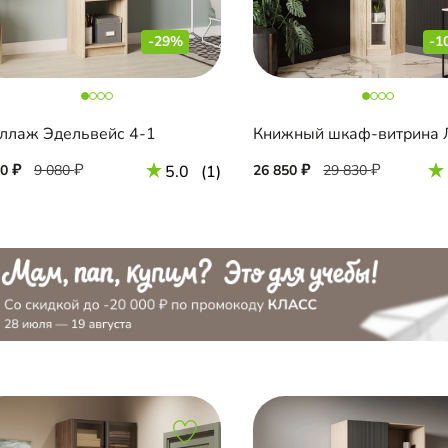
-29%
-1
ллаж Эдельвейс 4-1
50
9 080
5.0
(1)
26 850
29 830