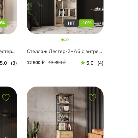
0%
-10%
Модульная библиотека Лестер-5
Стеллаж Лестер-2+А6 с антресолью
5.0
(3)
12 500
13 890
5.0
(4)