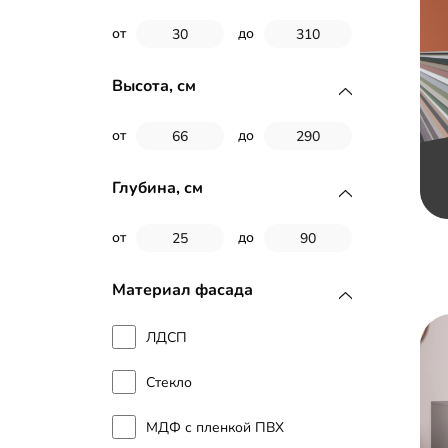
от
до
Высота, см
от
до
Глубина, см
от
до
Материал фасада
ЛДСП
Стекло
МДФ с пленкой ПВХ