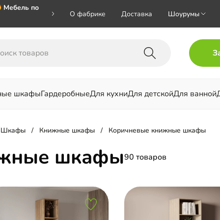
 Мебель по
О фабрике
Доставка
Шоурумы
🎁🎁🎁 при
З
ал на номер
ные шкафы
Гардеробные
Для кухни
Для детской
Для ванной
льни
Шкафы
Книжные шкафы
Коричневые книжные шкафы
ижные шкафы
90 товаров