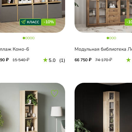
-10%
-1
ллаж Комо-6
990
15 540
5.0
(1)
66 750
74 170