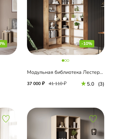
0%
-10%
Модульная библиотека Лестер-3
37 000
41 110
5.0
(3)