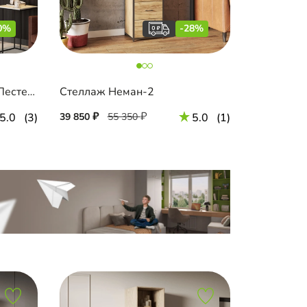
0%
-28%
Книжный шкаф-витрина Лестер-9+А8 600 с антресолью
Стеллаж Неман-2
5.0
(3)
39 850
55 350
5.0
(1)