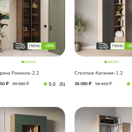
-10%
-3
рина Ронкола-2.2
Стеллаж Катания-1.2
150
49 060
5.0
(5)
38 090
54 410