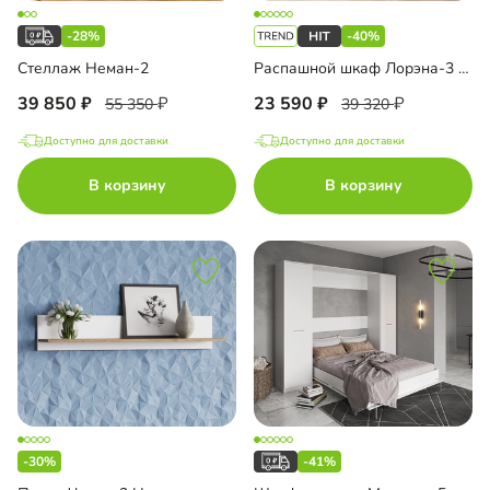
-28%
-40%
Стеллаж Неман-2
Распашной шкаф Лорэна-3 с зеркалом
39 850
23 590
55 350
39 320
Доступно для доставки
Доступно для доставки
В корзину
В корзину
-30%
-41%