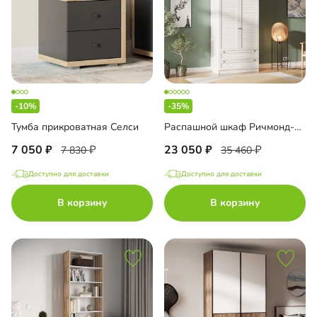
-10%
-35%
Тумба прикроватная Селси
Распашной шкаф Ричмонд-2.6
7 050
23 050
7 830
35 460
Доступно для доставки
Доступно для доставки
В корзину
В корзину