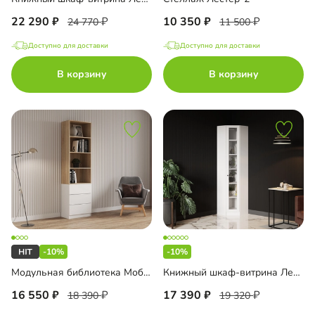
22 290
10 350
24 770
11 500
Доступно для доставки
Доступно для доставки
В корзину
В корзину
-10%
-10%
Модульная библиотека Моби-10
Книжный шкаф-витрина Лестер-9-500 угловой
16 550
17 390
18 390
19 320