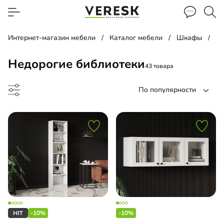
Интернет-магазин мебели
Каталог мебели
Шкафы
Би
Недорогие библиотеки
43 товара
По популярности
лаж
а
-10%
-10%
менный стол