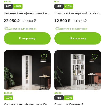
-10%
-10%
Книжный шкаф-витрина Лестер-7 с ящиками
Стеллаж Лестер-2+А6 с антресолью
22 950
12 500
25 500
13 890
Доступно для доставки
Доступно для доставки
В корзину
В корзину
-10%
-10%
Книжный шкаф-витрина Лестер-9-600 угловой
Стеллаж Лестер-2