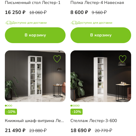
Письменный стол Лестер-1
Полка Лестер-4 Навесная
16 250
8 600
18 060
9 560
Доступно для доставки
Доступно для доставки
В корзину
В корзину
-10%
-10%
Книжный шкаф-витрина Лестер-3+А4 с антресолью
Стеллаж Лестер-3-600
21 490
18 690
23 880
20 770