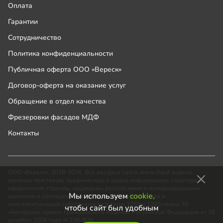
Оплата
Гарантии
Сотрудничество
Политика конфиденциальности
Публичная оферта ООО «Вереск»
Договор-оферта на оказание услуг
Обращение в отдел качества
Фрезеровки фасадов МДФ
Контакты
ООО «Вереск», 2018-2026. Все ресурсы сайта www.shkaf-kupe.ru,
включая текстовую, графическую и видео информацию, структуру и
оформление страниц, защищены российскими и международными
Мы используем
cookie,
законами и соглашениями об охране авторских прав и
интеллектуальной собственности (статьи 1259 и 1260 главы 70
чтобы сайт был удобным
«Авторское право» Гражданского Кодекса Российской Федерации от 18
декабря 2006 года N 230-ФЗ).