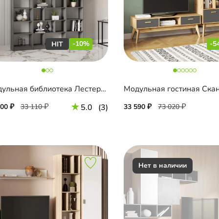
-10%
-5
Модульная библиотека Лестер-9
800
33 110
5.0
(3)
33 590
73 020