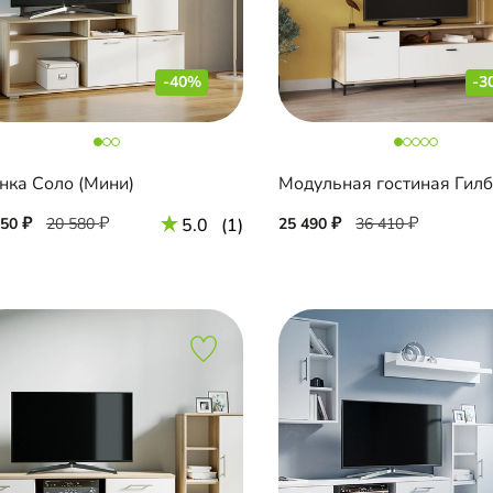
-40%
-3
нка Соло (Мини)
Модульная гостиная Гил
350
20 580
5.0
(1)
25 490
36 410