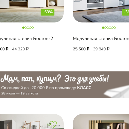
-63%
-3
ульная стенка Бостон-2
Модульная стенка Босто
400
44 320
25 500
39 840