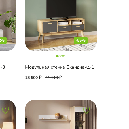
2%
-55%
н-3
Модульная стенка Скандивуд-1
18 500
41 110