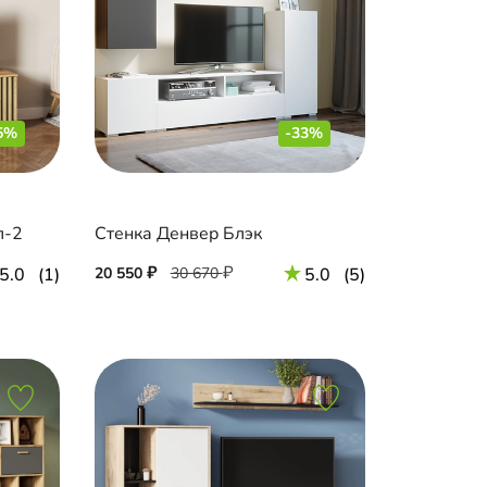
5%
-33%
л-2
Стенка Денвер Блэк
5.0
(1)
20 550
30 670
5.0
(5)