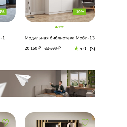
6%
-10%
н-1
Модульная библиотека Моби-13
20 150
22 390
5.0
(3)