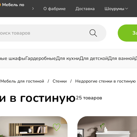
 Мебель по
О фабрике
Доставка
Шоурумы
🎁🎁🎁 при
З
ал на номер
ные шкафы
Гардеробные
Для кухни
Для детской
Для ванной
льни
Мебель для гостиной
Стенки
Недорогие стенки в гостиную
и в гостиную
25 товаров