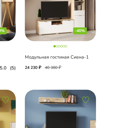
0%
-40%
Модульная гостиная Сиена-1
5.0
(5)
24 230
40 380