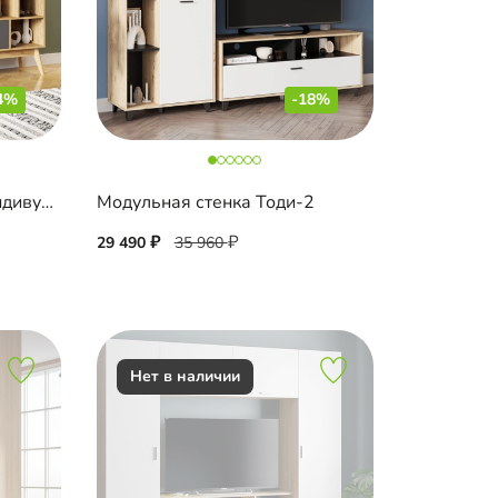
4%
-18%
Модульная гостиная Скандивуд-3
Модульная стенка Тоди-2
29 490
35 960