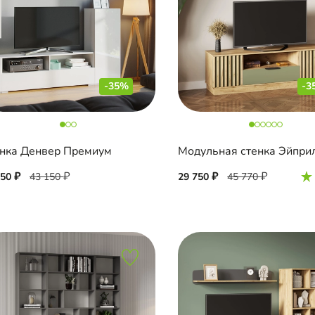
-35%
-3
нка Денвер Премиум
Модульная стенка Эйпри
050
43 150
29 750
45 770