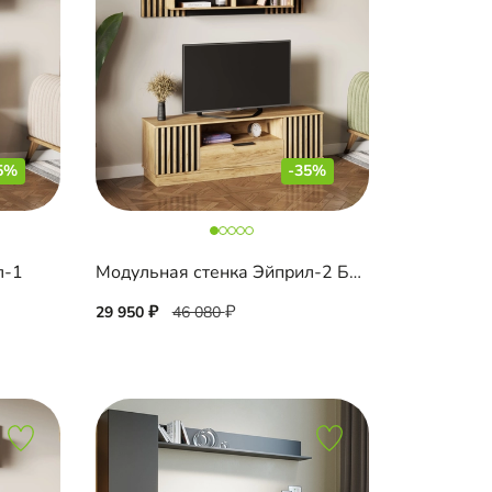
5%
-35%
л-1
Модульная стенка Эйприл-2 Блэк
29 950
46 080