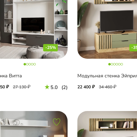
-25%
-3
нка Витта
Модульная стенка Эйпри
350
27 130
5.0
(2)
22 400
34 460