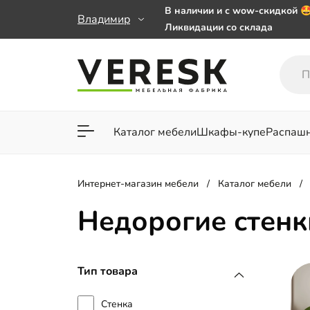
В наличии и с wow-скидкой 
Владимир
Ликвидации со склада
Мебель на заказ. Выбирайте 
заказе от 50 000 ₽
Важно! Наш Whatsapp переех
+79101813475 💌
Каталог мебели
Шкафы-купе
Распаш
Для гостиной
Для спа
Интернет-магазин мебели
Каталог мебели
Недорогие стенк
Тип товара
Стенка