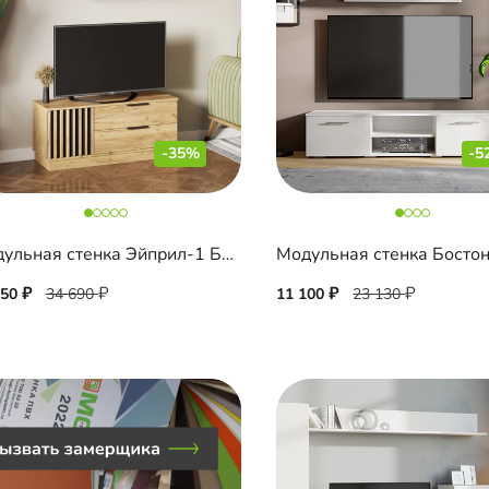
-35%
-5
Модульная стенка Эйприл-1 Блэк
Модульная стенка Босто
550
34 690
11 100
23 130