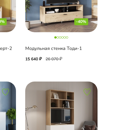
0%
-40%
берт-2
Модульная стенка Тоди-1
15 640
26 070