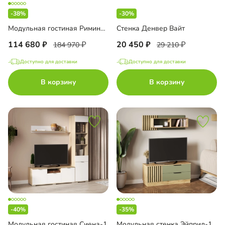
-38%
-30%
Модульная гостиная Римини-2
Стенка Денвер Вайт
114 680
20 450
184 970
29 210
Доступно для доставки
Доступно для доставки
В корзину
В корзину
-40%
-35%
Модульная гостиная Сиена-1
Модульная стенка Эйприл-1