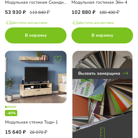
Модульная гостиная Скандивуд-2
Модульная гостиная Эйн-4
53 930
102 880
119 840
180 490
Доступно для доставки
Доступно для доставки
до
В корзину
В корзину
до
до
-40%
до
Модульная стенка Тоди-1
15 640
26 070