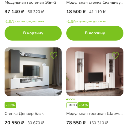
Модульная гостиная Эйн-3
Модульная стенка Скандивуд-1
37 140
18 500
66 320
41 110
Доступно для доставки
Доступно для доставки
В корзину
В корзину
-33%
-51%
Стенка Денвер Блэк
Модульная гостиная Шармель
20 550
78 550
30 670
160 310