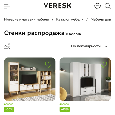
Интернет-магазин мебели
Каталог мебели
Мебель для г
Стенки распродажа
28 товаров
По популярности
ка
льная гостиная
-55%
-43%
льная стенка