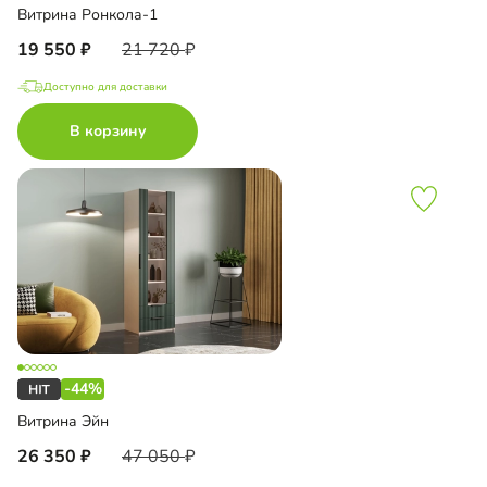
Витрина Ронкола-1
19 550
21 720
Доступно для доставки
В корзину
-44%
Витрина Эйн
26 350
47 050