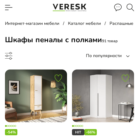
Интернет-магазин мебели
Каталог мебели
Распашные ш
Шкафы пеналы с полками
91 товар
По популярности
ина
ашной шкаф
-54%
-66%
жный шкаф