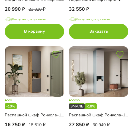
20 990
32 550
23 320
Доступно для доставки
Доступно для доставки
В корзину
Заказать
-10%
-10%
Распашной шкаф Ронкола-1.1
Распашной шкаф Ронкола-1.1 Эмаль с антресолью
16 750
27 850
18 610
30 940