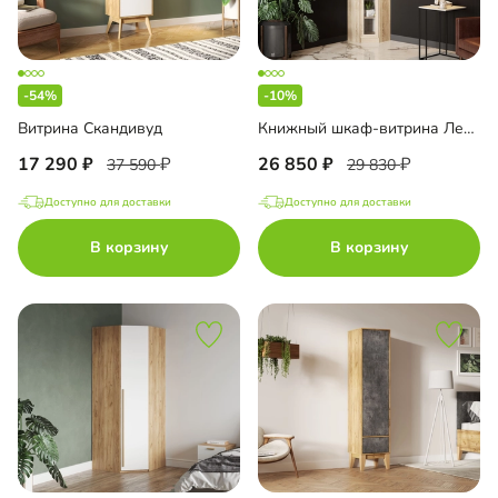
-54%
-10%
Витрина Скандивуд
Книжный шкаф-витрина Лестер-9-600 + А8 с антресолью
17 290
26 850
37 590
29 830
Доступно для доставки
Доступно для доставки
В корзину
В корзину