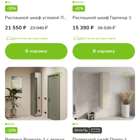
-10%
-42%
Распашной шкаф угловой Лорэна-800 Эко
Распашной шкаф Гарленд-1
21 550
15 390
23 940
26 530
Доступно для доставки
Доступно для доставки
В корзину
В корзину
-10%
Витрина Ронкола-1 с зеркалом
Подвесной шкаф Порто-1