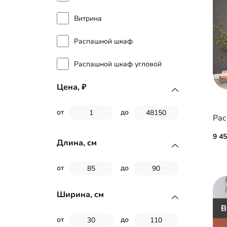
Витрина
Распашной шкаф
Распашной шкаф угловой
Цена,
от
до
Рас
9 4
Длина, см
от
до
Ширина, см
от
до