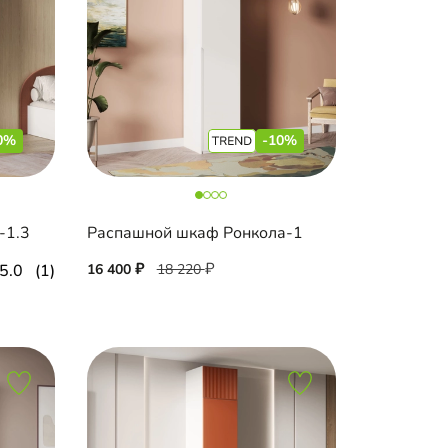
0%
-10%
-1.3
Распашной шкаф Ронкола-1
5.0
(1)
16 400
18 220