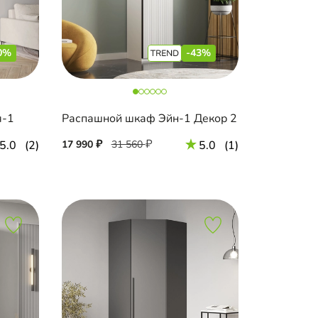
0%
-43%
я-1
Распашной шкаф Эйн-1 Декор 2
5.0
(2)
17 990
31 560
5.0
(1)