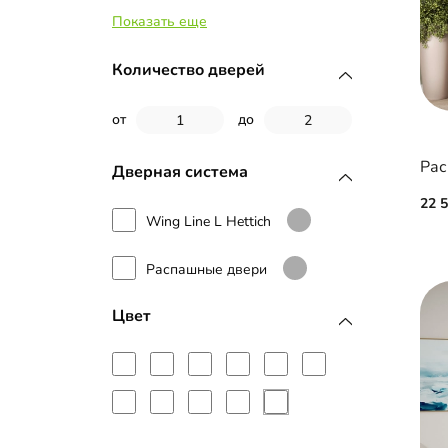
Показать еще
Наборные планки МДФ
Стекло
Количество дверей
МДФ с пленкой ПВХ
от
до
МДФ с эмалью
Дверная система
Рамка МДФ
22 
Wing Line L Hettich
Профиль Firmax
Распашные двери
Цвет