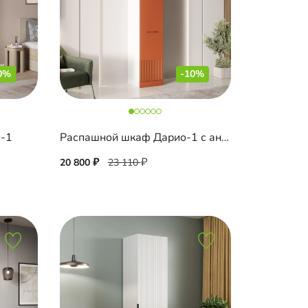
0%
-10%
с-1
Распашной шкаф Дарио-1 с антресолью
20 800
23 110