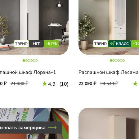
-57%
-1
пашной шкаф Лорэна-1
Распашной шкаф Лесама
50
21 980
4.9
(10)
22 090
24 540