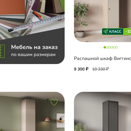
-1
Распашной шкаф Виггин
9 300
10 330