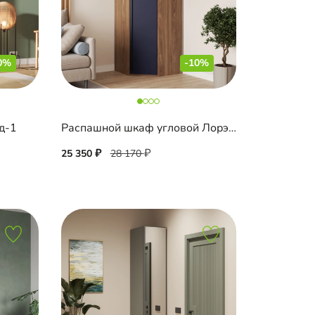
0%
-10%
д-1
Распашной шкаф угловой Лорэна-800 Премиум
25 350
28 170