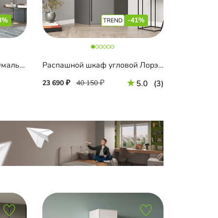
3%
-41%
Распашной шкаф Эйн-1 Эмаль Декор 1
Распашной шкаф угловой Лорэна-900
23 690
40 150
5.0
(3)