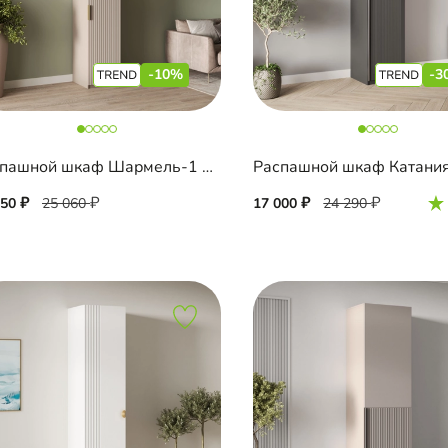
-10%
-3
Распашной шкаф Шармель-1 Лайф с антресолью
Распашной шкаф Катани
550
25 060
17 000
24 290