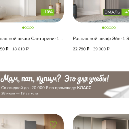
-10%
-4
Распашной шкаф Санторини-1 Лайф
750
18 610
22 790
39 980