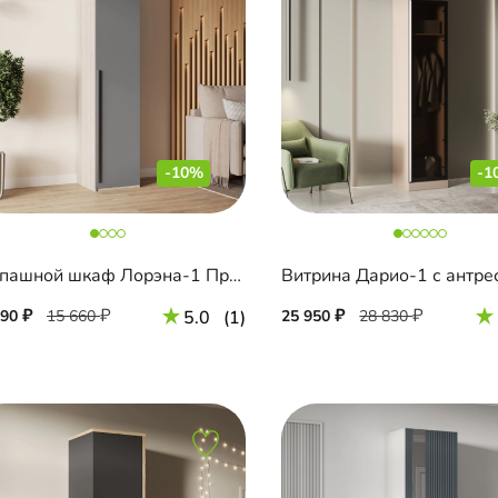
-10%
-1
Распашной шкаф Лорэна-1 Премиум
Витрина Дарио-1 с антр
090
15 660
5.0
(1)
25 950
28 830