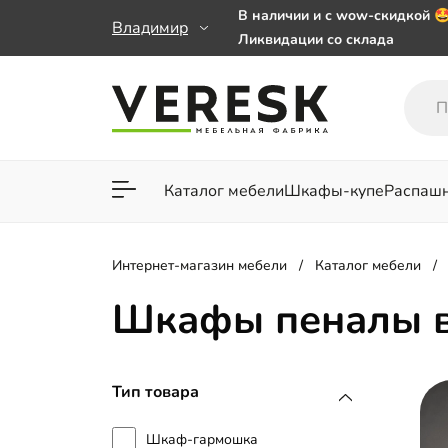
В наличии и с wow-скидкой 
Владимир
Ликвидации со склада
Мебель на заказ. Выбирайте 
заказе от 50 000 ₽
Важно! Наш Whatsapp переех
+79101813475 💌
Каталог мебели
Шкафы-купе
Распаш
Для гостиной
Для спа
Интернет-магазин мебели
Каталог мебели
Шкафы пеналы в
Тип товара
Шкаф-гармошка