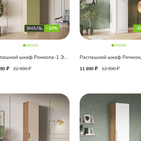
-10%
-1
Распашной шкаф Ронкола-1 Эмаль
Распашной шкаф Ричмон
690
22 990
11 690
12 990