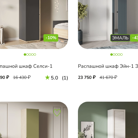
-10%
-4
пашной шкаф Селси-1
790
16 430
5.0
(1)
23 750
41 670