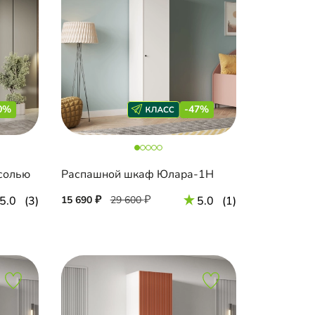
0%
-47%
есолью
Распашной шкаф Юлара-1Н
5.0
(3)
15 690
29 600
5.0
(1)