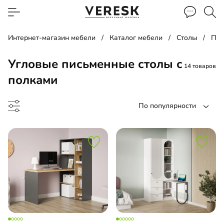
Интернет-магазин мебели
Каталог мебели
Столы
Пис
Угловые письменные столы с
14 товаров
полками
По популярности
менный стол
чая зона