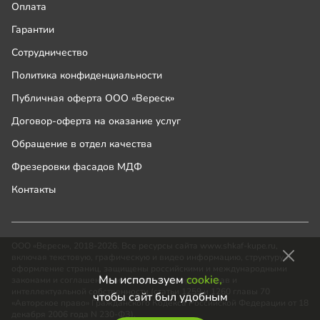
Оплата
Гарантии
Сотрудничество
Политика конфиденциальности
Публичная оферта ООО «Вереск»
Договор-оферта на оказание услуг
Обращение в отдел качества
Фрезеровки фасадов МДФ
Контакты
ООО «Вереск», 2018-2026. Все ресурсы сайта www.shkaf-kupe.ru,
включая текстовую, графическую и видео информацию, структуру и
оформление страниц, защищены российскими и международными
Мы используем
cookie,
законами и соглашениями об охране авторских прав и
интеллектуальной собственности (статьи 1259 и 1260 главы 70
чтобы сайт был удобным
«Авторское право» Гражданского Кодекса Российской Федерации от 18
декабря 2006 года N 230-ФЗ).