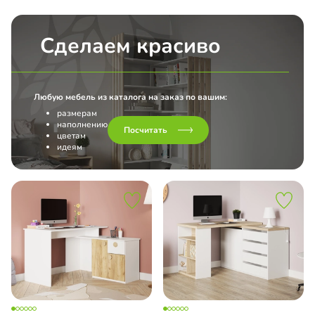
Сделаем красиво
Любую мебель из каталога на заказ по вашим:
размерам
наполнению
Посчитать
цветам
идеям