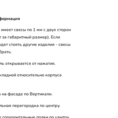
формация
имеет свесы по 1 мм с двух сторон
 за габаритный размер). Если
дет стоять другие изделия - свесы
брать.
ль открывается от нажатия.
кладной относительно корпуса
.
а на фасаде по Вертикали.
льная перегородка по центру.
 горизонтальные полки по центру.