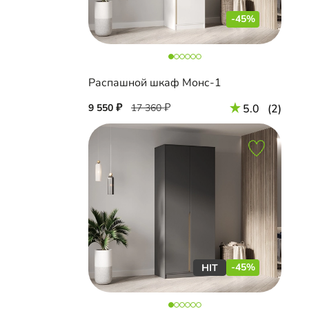
-45%
Распашной шкаф Монс-1
9 550
17 360
5.0
(2)
-45%