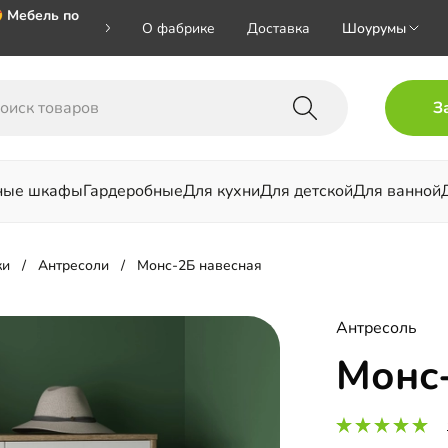
 Мебель по
О фабрике
Доставка
Шоурумы
🎁🎁🎁 при
З
ал на номер
ные шкафы
Гардеробные
Для кухни
Для детской
Для ванной
льни
ки
Антресоли
Монс-2Б навесная
Антресоль
Монс