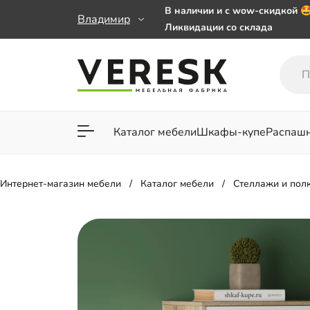
В наличии и с wow-скидкой 
Владимир
Ликвидации со склада
Мебель на заказ. Выбирайте 
заказе от 50 000 ₽
Важно! Наш Whatsapp переех
+79101813475 💌
Каталог мебели
Шкафы-купе
Распаш
Для гостиной
Для спа
Интернет-магазин мебели
Каталог мебели
Стеллажи и пол