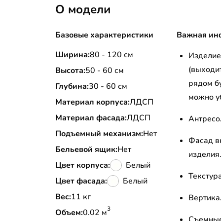
О модели
Базовые характеристики
Важная ин
Ширина:
80 - 120 см
Изделие 
(выходит
Высота:
50 - 60 см
рядом бу
Глубина:
30 - 60 см
можно у
Материал корпуса:
ЛДСП
Материал фасада:
ЛДСП
Антресо
Подъемный механизм:
Нет
Фасад в
Бельевой ящик:
Нет
изделия
Цвет корпуса:
Белый
Текстур
Цвет фасада:
Белый
Вес:
11 кг
Вертика
3
Объем:
0.02 м
Съемные