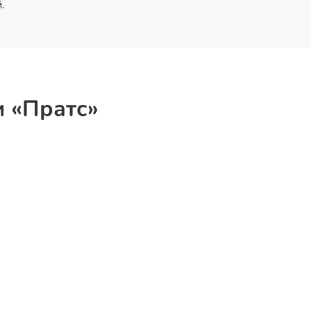
.
и «Пратс»