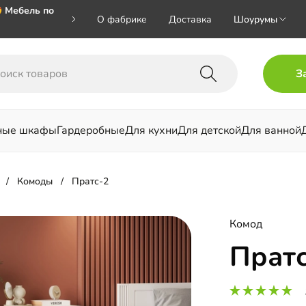
 Мебель по
О фабрике
Доставка
Шоурумы
🎁🎁🎁 при
З
ал на номер
ные шкафы
Гардеробные
Для кухни
Для детской
Для ванной
льни
Комоды
Пратс-2
Комод
Прат