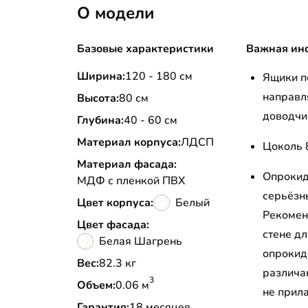
О модели
Базовые характеристики
Важная ин
Ширина:
120 - 180 см
Ящики п
направл
Высота:
80 см
доводчи
Глубина:
40 - 60 см
Материал корпуса:
ЛДСП
Цоколь 
Материал фасада:
Опрокид
МДФ с пленкой ПВХ
серьёзн
Цвет корпуса:
Белый
Рекомен
Цвет фасада:
стене д
Белая Шагрень
опрокид
Вес:
82.3 кг
различа
3
Объем:
0.06 м
не прил
Гарантия:
18 месяцев