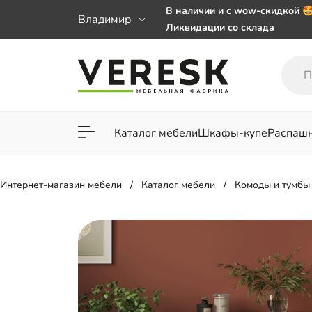
В наличии и с wow-скидкой 
Владимир
Ликвидации со склада
Мебель на заказ. Выбирайте 
заказе от 50 000 ₽
Важно! Наш Whatsapp переех
+79101813475 💌
Каталог мебели
Шкафы-купе
Распаш
Для гостиной
Для спа
Интернет-магазин мебели
Каталог мебели
Комоды и тумбы