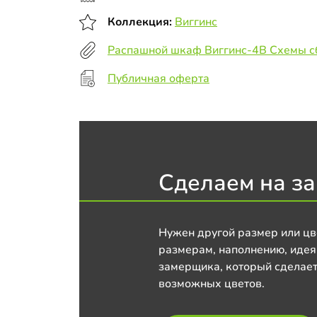
Коллекция:
Виггинс
Распашной шкаф Виггинс-4В Схемы с
Публичная оферта
Сделаем на за
Нужен другой размер или цв
размерам, наполнению, идея
замерщика, который сделает
возможных цветов.