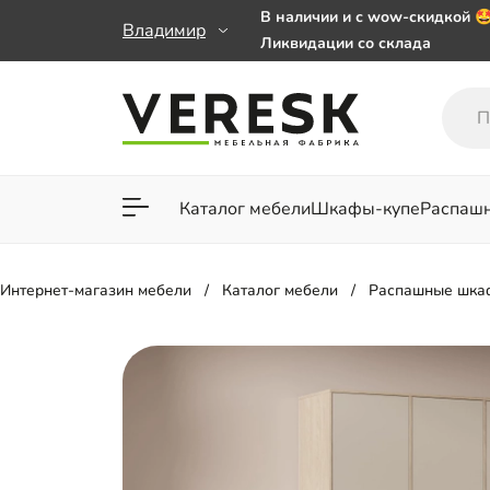
В наличии и с wow-скидкой 
Владимир
Ликвидации со склада
Мебель на заказ. Выбирайте 
заказе от 50 000 ₽
Важно! Наш Whatsapp переех
+79101813475 💌
Каталог мебели
Шкафы-купе
Распаш
Для гостиной
Для спа
Интернет-магазин мебели
Каталог мебели
Распашные шка