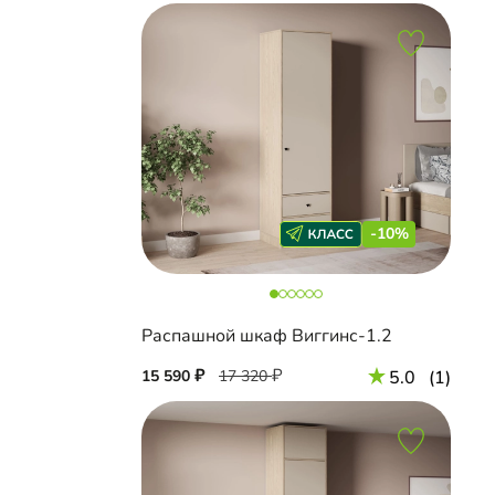
-10%
Распашной шкаф Виггинс-1.2
15 590
17 320
5.0
(1)