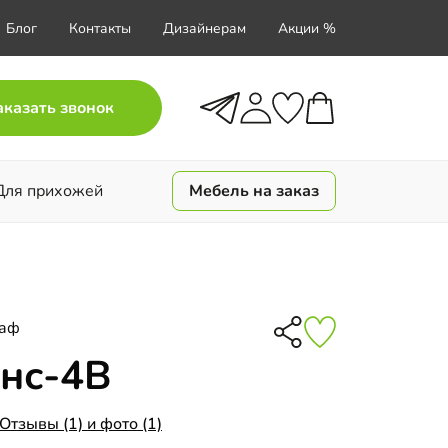
Блог
Контакты
Дизайнерам
Акции %
аказать звонок
Для прихожей
Мебель на заказ
каф
нс-4В
Отзывы (1) и фото (1)