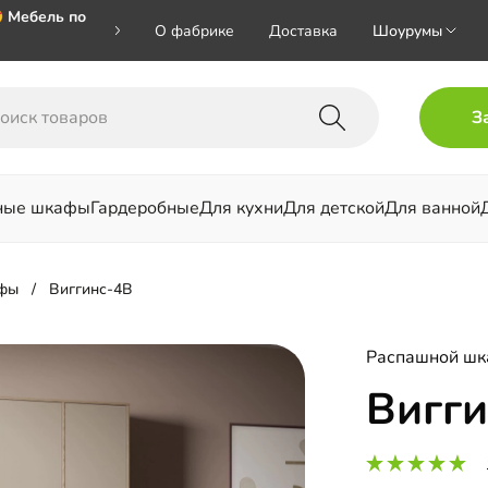
 Мебель по
О фабрике
Доставка
Шоурумы
🎁🎁🎁 при
З
ал на номер
ные шкафы
Гардеробные
Для кухни
Для детской
Для ванной
льни
фы
Виггинс-4В
Распашной ш
Вигги