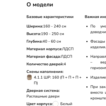
О модели
Базовые характеристики
Важная ин
Ширина:
160 - 240 см
По умо
доводчи
Высота:
190 - 250 см
Глубина:
40 - 60 см
Фасады
изделия
Материал корпуса:
ЛДСП
Материал фасада:
ЛДСП
Направл
– вер
Количество дверей:
4
горизон
Схемы наполнения:
4.1.1 ШР: 160 (П + П + П +
Изделие
П)
При зак
Дверная система:
вместо 
Распашные двери
кронштей
Цвет корпуса:
Белый