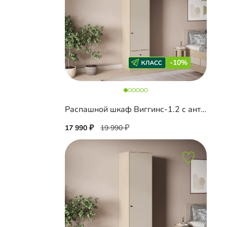
-10%
Распашной шкаф Виггинс-1.2 с антресолью
17 990
19 990