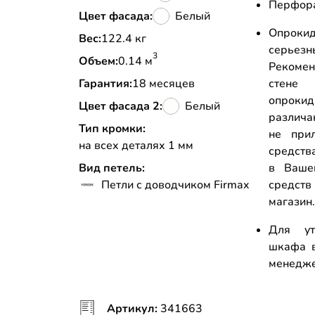
Перфора
Цвет фасада:
Белый
Опрокид
Вес:
122.4 кг
серьез
3
Объем:
0.14 м
Рекоме
Гарантия:
18 месяцев
стене
опрок
Цвет фасада 2:
Белый
различа
Тип кромки:
не прил
на всех деталях 1 мм
средств
Вид петель:
в Ваше
Петли с доводчиком Firmax
средств
магазин
Для ут
шкафа в
менедж
Артикул:
341663