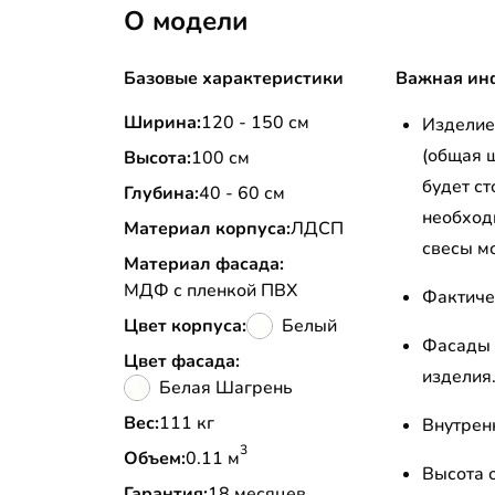
О модели
Базовые характеристики
Важная ин
Ширина:
120 - 150 см
Изделие 
(общая 
Высота:
100 см
будет ст
Глубина:
40 - 60 см
необход
Материал корпуса:
ЛДСП
свесы м
Материал фасада:
МДФ с пленкой ПВХ
Фактиче
Цвет корпуса:
Белый
Фасады 
Цвет фасада:
изделия
Белая Шагрень
Вес:
111 кг
Внутрен
3
Объем:
0.11 м
Высота о
Гарантия:
18 месяцев