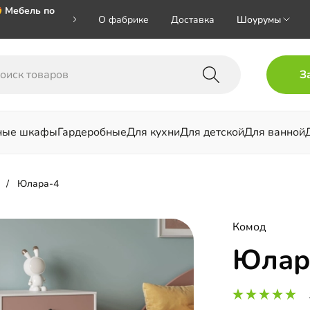
 Мебель по
О фабрике
Доставка
Шоурумы
🎁🎁🎁 при
З
ал на номер
ные шкафы
Гардеробные
Для кухни
Для детской
Для ванной
льни
Юлара-4
Комод
Юлар