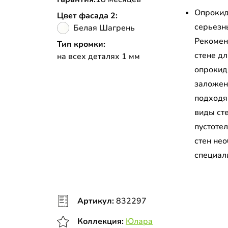
Опрокид
Цвет фасада 2:
серьезн
Белая Шагрень
Рекомен
Тип кромки:
стене д
на всех деталях 1 мм
опрокид
заложен
подходя
виды сте
пустоте
стен не
специал
Артикул:
832297
Коллекция:
Юлара