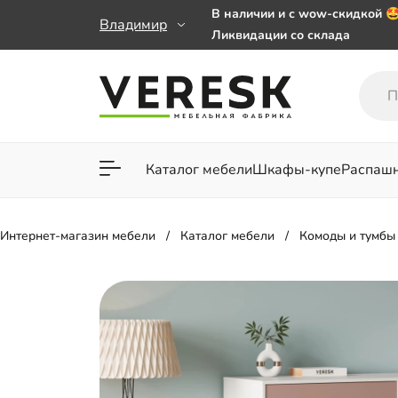
В наличии и с wow-скидкой 
Владимир
Ликвидации со склада
Мебель на заказ. Выбирайте 
заказе от 50 000 ₽
Важно! Наш Whatsapp переех
+79101813475 💌
Каталог мебели
Шкафы-купе
Распаш
Для гостиной
Для спа
Интернет-магазин мебели
Каталог мебели
Комоды и тумбы