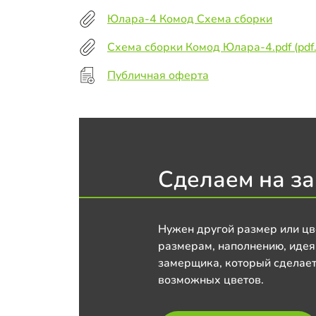
Юлара-4 Комод Схема сборки
Схема сборки Комод Юлара-4.pdf (pdf.
Публичная оферта
Сделаем на за
Нужен другой размер или цв
размерам, наполнению, идея
замерщика, который сделает
возможных цветов.