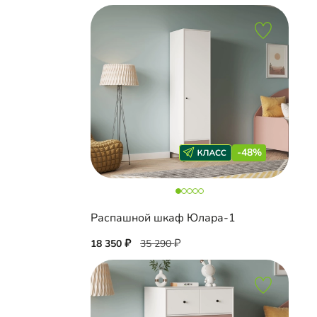
-48%
Распашной шкаф Юлара-1
18 350
35 290