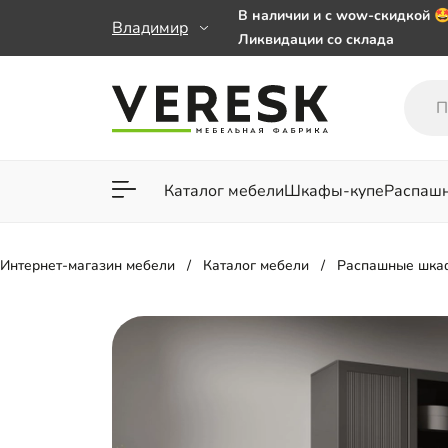
В наличии и с wow-скидкой 
Владимир
Ликвидации со склада
Мебель на заказ. Выбирайте 
заказе от 50 000 ₽
Важно! Наш Whatsapp переех
+79101813475 💌
Каталог мебели
Шкафы-купе
Распаш
Для гостиной
Для спа
Интернет-магазин мебели
Каталог мебели
Распашные шка