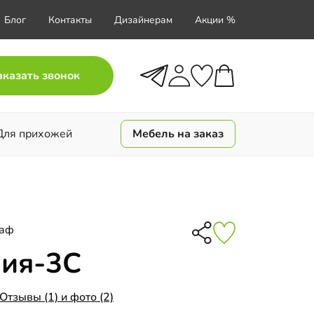
Блог
Контакты
Дизайнерам
Акции %
аказать звонок
Для прихожей
Мебель на заказ
каф
ния-3С
Отзывы (1) и фото (2)