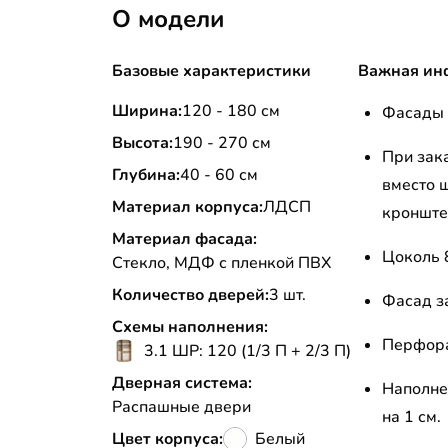
О модели
Базовые характеристики
Важная ин
Ширина:
120 - 180 см
Фасады 
Высота:
190 - 270 см
При зак
Глубина:
40 - 60 см
вместо 
Материал корпуса:
ЛДСП
кронште
Материал фасада:
Цоколь 
Стекло, МДФ с пленкой ПВХ
Количество дверей:
3 шт.
Фасад з
Схемы наполнения:
Перфора
3.1 ШР: 120 (1/3 П + 2/3 П)
Дверная система:
Наполне
Распашные двери
на 1 см.
Цвет корпуса:
Белый