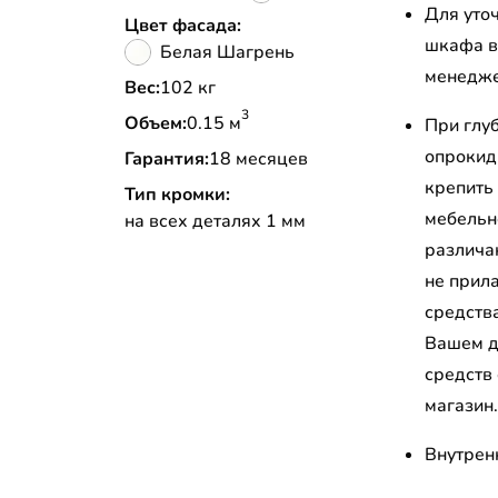
Для уто
Цвет фасада:
шкафа в
Белая Шагрень
менедж
Вес:
102 кг
3
Объем:
0.15 м
При глу
опрокид
Гарантия:
18 месяцев
крепить
Тип кромки:
мебельн
на всех деталях 1 мм
различа
не прил
средств
Вашем д
средств
магазин
Внутрен