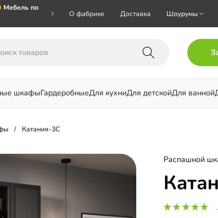
 Мебель по
О фабрике
Доставка
Шоурумы
🎁🎁🎁 при
З
ал на номер
ные шкафы
Гардеробные
Для кухни
Для детской
Для ванной
льни
фы
Катания-3С
Распашной ш
Ката