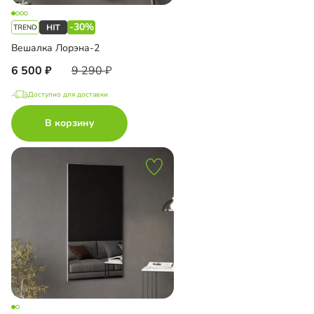
-30%
Вешалка Лорэна-2
6 500
9 290
Доступно для доставки
В корзину