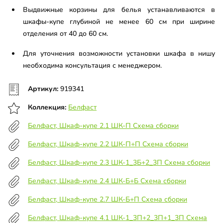
Выдвижные корзины для белья устанавливаются в
шкафы-купе глубиной не менее 60 см при ширине
отделения от 40 до 60 см.
Для уточнения возможности установки шкафа в нишу
необходима консультация с менеджером.
Артикул:
919341
Коллекция:
Белфаст
Белфаст, Шкаф-купе 2.1 ШК-П Схема сборки
Белфаст, Шкаф-купе 2.2 ШК-П+П Схема сборки
Белфаст, Шкаф-купе 2.3 ШК-1_3Б+2_3П Схема сборки
Белфаст, Шкаф-купе 2.4 ШК-Б+Б Схема сборки
Белфаст, Шкаф-купе 2.7 ШК-Б+П Схема сборки
Белфаст, Шкаф-купе 4.1 ШК-1_3П+2_3П+1_3П Схема