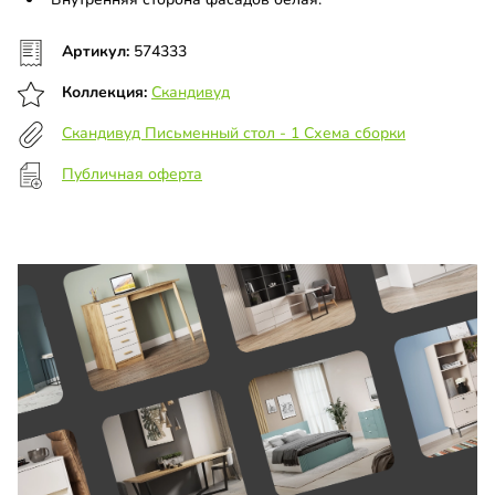
Артикул:
574333
Коллекция:
Скандивуд
Скандивуд Письменный стол - 1 Схема сборки
Публичная оферта