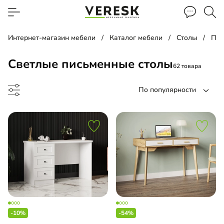
Интернет-магазин мебели
Каталог мебели
Столы
Пис
Светлые письменные столы
62 товара
По популярности
менный стол
менный стол подвесной
-10%
-54%
чая зона