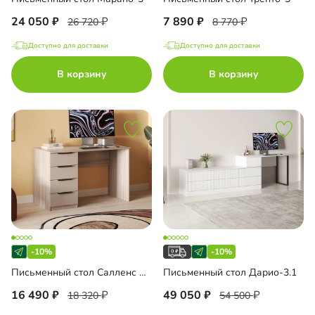
24 050
7 890
26 720
8 770
Доступно для доставки
Доступно для доставки
В корзину
В корзину
-10%
-10%
Письменный стол Салленс Премиум
Письменный стол Дарио-3.1
16 490
49 050
18 320
54 500