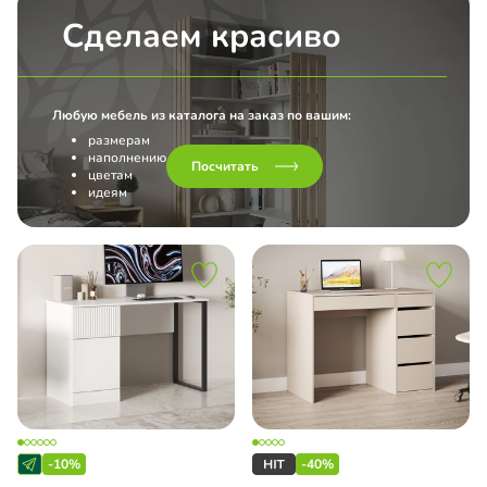
Сделаем красиво
Любую мебель из каталога на заказ по вашим:
размерам
наполнению
Посчитать
цветам
идеям
-10%
-40%