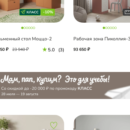
-10%
ьменный стол Моццо-2
Рабочая зона Пиколлия-
550
23 940
5.0
(3)
93 650