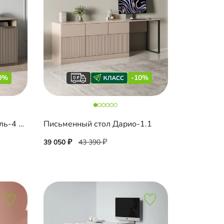
0%
-10%
Письменный стол Шармель-4 Лайф Эмаль
Письменный стол Дарио-1.1
39 050
43 390