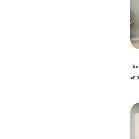
Пис
48 