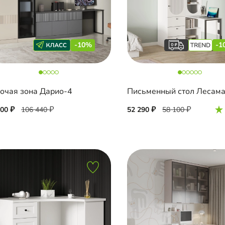
-10%
-1
очая зона Дарио-4
800
106 440
52 290
58 100