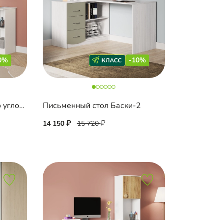
0%
-10%
Письменный стол Марано угловой
Письменный стол Баски-2
14 150
15 720