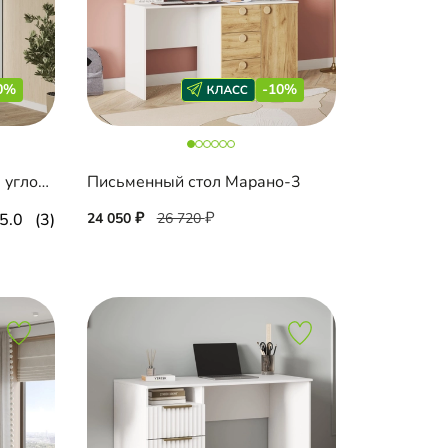
0%
-10%
Письменный стол Лесама угловой
Письменный стол Марано-3
5.0
(3)
24 050
26 720