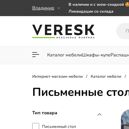
В наличии и с wow-скидкой 
Владимир
Ликвидации со склада
Мебель на заказ. Выбирайте 
заказе от 50 000 ₽
Важно! Наш Whatsapp переех
+79101813475 💌
Каталог мебели
Шкафы-купе
Распаш
Для гостиной
Для спа
Интернет-магазин мебели
Каталог мебели
Письменные стол
Тип товара
Письменный стол