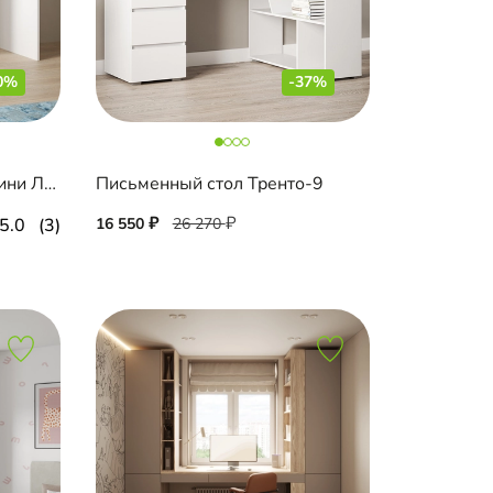
0%
-37%
Письменный стол Санторини Лайф
Письменный стол Тренто-9
5.0
(3)
16 550
26 270