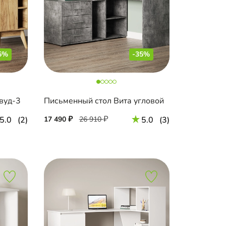
5%
-35%
вуд-3
Письменный стол Вита угловой
5.0
(2)
17 490
26 910
5.0
(3)