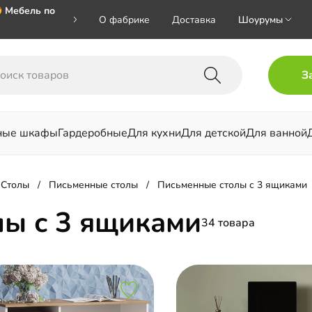
 Мебель по
О фабрике
Доставка
Шоурумы
🎁🎁🎁 при
З
ал на номер
ные шкафы
Гардеробные
Для кухни
Для детской
Для ванной
льни
Столы
Письменные столы
Письменные столы с 3 ящиками
ы с 3 ящиками
34 товара