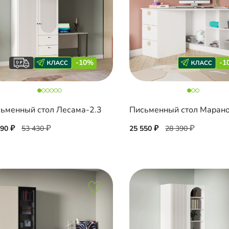
-10%
-1
ьменный стол Лесама-2.3
090
53 430
25 550
28 390