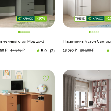
-10%
-1
ьменный стол Моццо-3
150
17 940
5.0
(2)
18 090
20 100