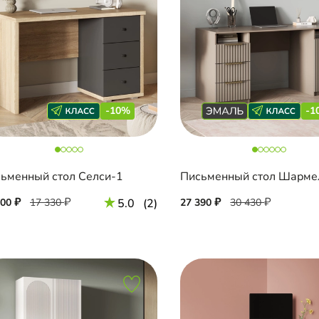
-10%
-1
ьменный стол Селси-1
600
17 330
5.0
(2)
27 390
30 430