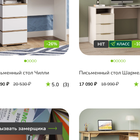
-26%
-1
ьменный стол Чилли
190
20 530
5.0
(3)
17 090
18 990