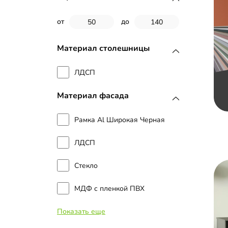
от
до
Материал столешницы
ЛДСП
Материал фасада
Рамка Al Широкая Черная
ЛДСП
Стекло
МДФ с пленкой ПВХ
Показать еще
МДФ с эмалью