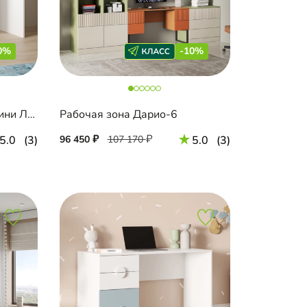
0%
-10%
Письменный стол Санторини Лайф
Рабочая зона Дарио-6
5.0
(3)
96 450
107 170
5.0
(3)