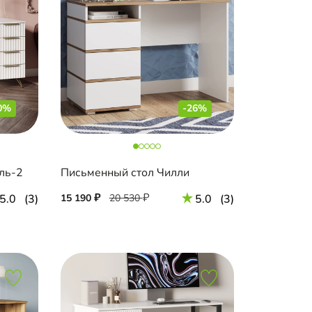
0%
-26%
ль-2
Письменный стол Чилли
5.0
(3)
15 190
20 530
5.0
(3)