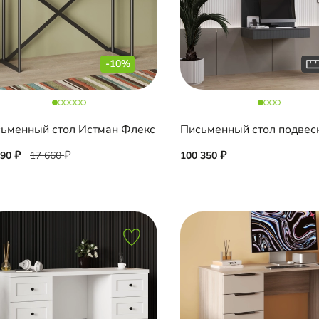
-10%
ьменный стол Истман Флекс
890
17 660
100 350