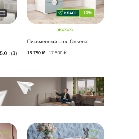
-10%
1
Письменный стол Ольена
5.0
(3)
15 750
17 500