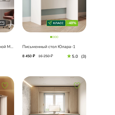
-48%
Письменный стол подвесной Мобаро-9
Письменный стол Юлара-1
8 450
16 250
5.0
(3)