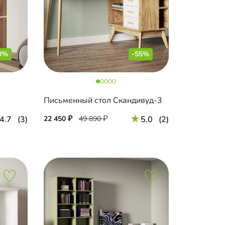
0%
-55%
Письменный стол Скандивуд-3
4.7
(3)
22 450
49 890
5.0
(2)