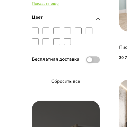
Показать еще
МДФ с эмалью
Рамка МДФ
Цвет
Стекло с пленкой Oracal
Пис
30 
Бесплатная доставка
Сбросить все