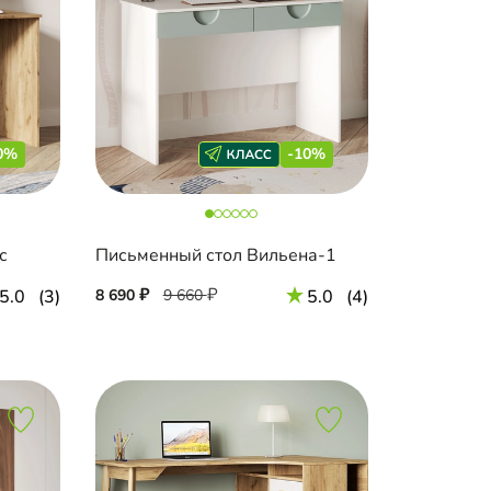
0%
-10%
с
Письменный стол Вильена-1
5.0
(3)
8 690
9 660
5.0
(4)