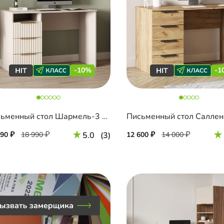
-10%
-1
Письменный стол Шармель-3 Лайф
Письменный стол Саллен
090
18 990
5.0
(3)
12 600
14 000