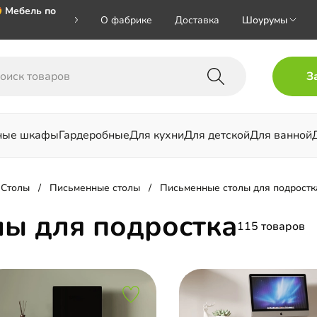
 Мебель по
О фабрике
Доставка
Шоурумы
🎁🎁🎁 при
З
ал на номер
ные шкафы
Гардеробные
Для кухни
Для детской
Для ванной
льни
Столы
Письменные столы
Письменные столы для подростк
ы для подростка
115 товаров