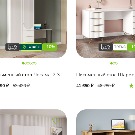
-10%
-1
ьменный стол Лесама-2.3
Письменный стол Шарме
090
53 430
41 650
46 280