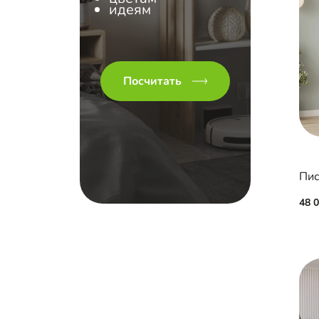
идеям
Посчитать
Пис
48 