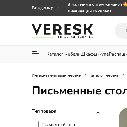
В наличии и с wow-скидкой 
Владимир
Ликвидации со склада
Мебель на заказ. Выбирайте 
заказе от 50 000 ₽
Важно! Наш Whatsapp переех
+79101813475 💌
Каталог мебели
Шкафы-купе
Распаш
Для гостиной
Для спа
Интернет-магазин мебели
Каталог мебели
Письменные стол
Тип товара
Письменный стол