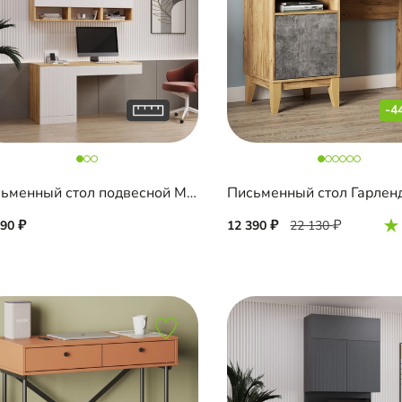
-4
Письменный стол подвесной Мобаро-7
Письменный стол Гарлен
290
12 390
22 130