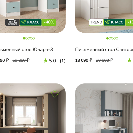
-48%
-1
ьменный стол Юлара-3
790
59 210
5.0
(1)
18 090
20 100