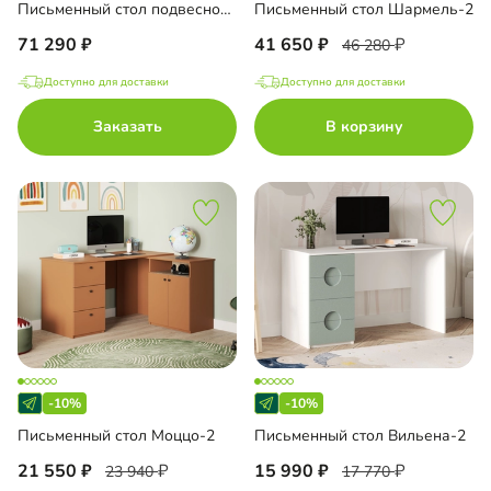
Письменный стол подвесной Мобаро-7
Письменный стол Шармель-2
71 290
41 650
46 280
Доступно для доставки
Доступно для доставки
Заказать
В корзину
-10%
-10%
Письменный стол Моццо-2
Письменный стол Вильена-2
21 550
15 990
23 940
17 770