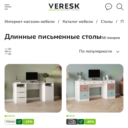
Интернет-магазин мебели
Каталог мебели
Столы
Пис
Длинные письменные столы
58 товаров
По популярности
менный стол
менный стол подвесной
-10%
-48%
чая зона