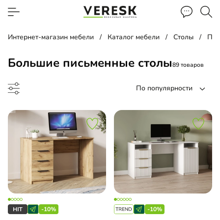
Интернет-магазин мебели
Каталог мебели
Столы
Пис
Большие письменные столы
89 товаров
По популярности
менный стол
менный стол подвесной
-10%
-10%
чая зона