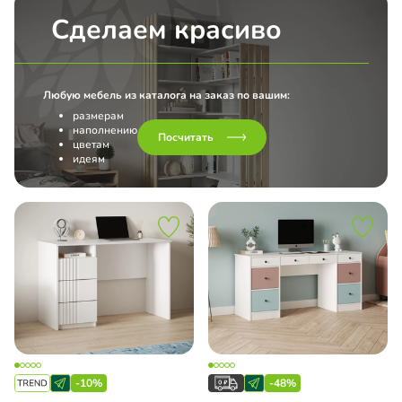
Сделаем красиво
Любую мебель из каталога на заказ по вашим:
размерам
наполнению
Посчитать
цветам
идеям
-10%
-48%