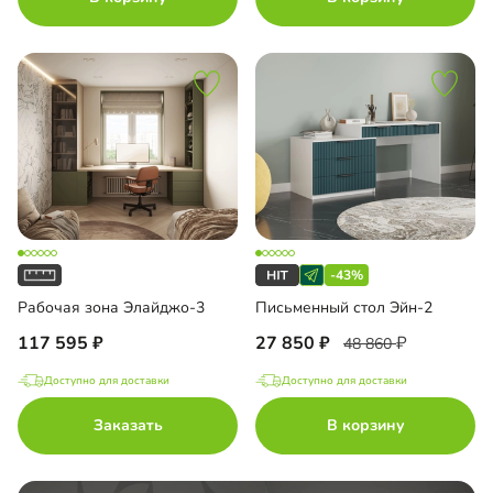
ло с пленкой Oracal
-43%
Рабочая зона Элайджо-3
Письменный стол Эйн-2
117 595
27 850
48 860
Доступно для доставки
Доступно для доставки
Заказать
В корзину